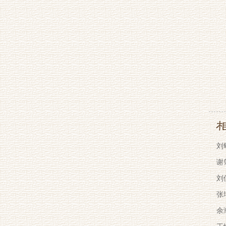
刘
谢
刘
张
余