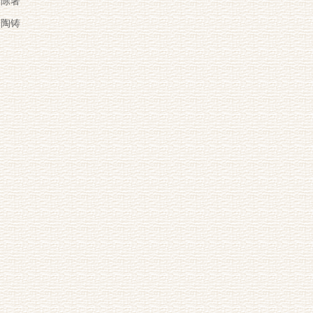
陈著
陶铸