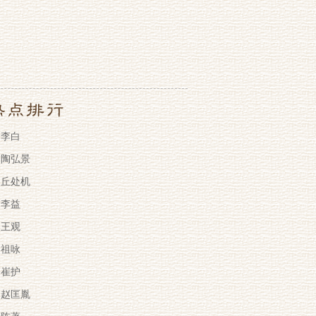
李白
陶弘景
丘处机
李益
王观
祖咏
崔护
赵匡胤