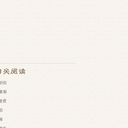
郇伯
肇淛
使君
垍
瀚