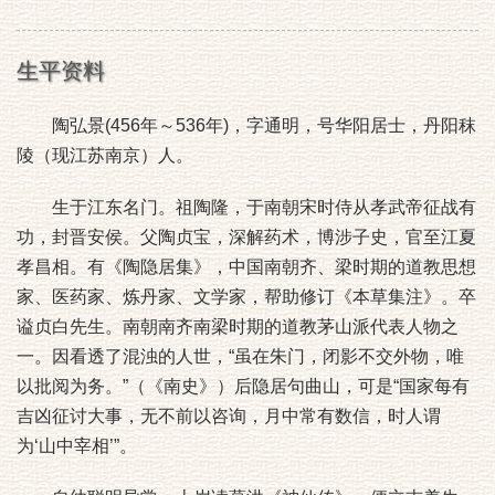
生平资料
陶弘景(456年～536年)，字通明，号华阳居士，丹阳秣
陵（现江苏南京）人。
生于江东名门。祖陶隆，于南朝宋时侍从孝武帝征战有
功，封晋安侯。父陶贞宝，深解药术，博涉子史，官至江夏
孝昌相。有《陶隐居集》，中国南朝齐、梁时期的道教思想
家、医药家、炼丹家、文学家，帮助修订《本草集注》。卒
谥贞白先生。南朝南齐南梁时期的道教茅山派代表人物之
一。因看透了混浊的人世，“虽在朱门，闭影不交外物，唯
以批阅为务。”（《南史》）后隐居句曲山，可是“国家每有
吉凶征讨大事，无不前以咨询，月中常有数信，时人谓
为‘山中宰相’”。