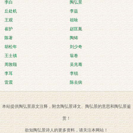
李白
陶弘景
丘处机
李益
王观
祖咏
崔护
赵匡胤
陈著
陶铸
胡松年
刘少奇
王士禛
翁卷
周敦颐
吴兆骞
李耳
李锐
雷震
陈去病
本站提供陶弘景原文注释，附含陶弘景译文、陶弘景的意思和陶弘景鉴
赏！
欲知陶弘景诗人的更多资料，请关注本网站！