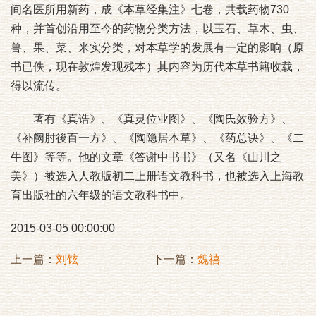
间名医所用新药，成《本草经集注》七卷，共载药物730
种，并首创沿用至今的药物分类方法，以玉石、草木、虫、
兽、果、菜、米实分类，对本草学的发展有一定的影响（原
书已佚，现在敦煌发现残本）其内容为历代本草书籍收载，
得以流传。
著有《真诰》、《真灵位业图》、《陶氏效验方》、
《补阙肘後百一方》、《陶隐居本草》、《药总诀》、《二
牛图》等等。他的文章《答谢中书书》（又名《山川之
美》）被选入人教版初二上册语文教科书，也被选入上海教
育出版社的六年级的语文教科书中。
2015-03-05 00:00:00
上一篇：
刘铉
下一篇：
魏禧