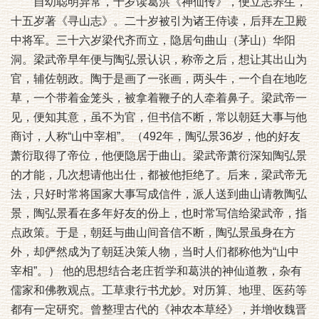
自幼聪明异常，十岁读葛洪《神仙传》，便立志养生，
十五岁著《寻山志》。二十岁被引为诸王侍读，后拜左卫殿
中将军。三十六岁梁代齐而立，隐居句曲山（茅山）华阳
洞。梁武帝早年便与陶弘景认识，称帝之后，想让其出山为
官，辅佐朝政。陶于是画了一张画，两头牛，一个自在地吃
草，一个带着金笼头，被拿着鞭子的人牵着鼻子。梁武帝一
见，便知其意，虽不为官，但书信不断，常以朝廷大事与他
商讨，人称“山中宰相”。（492年，陶弘景36岁，他的好友
萧衍取得了帝位，他便隐居于曲山。梁武帝萧衍深知陶弘景
的才能，几次想请他出仕，都被他拒绝了。后来，梁武帝无
法，只好时常将国家大事写成信件，派人送到曲山请教陶弘
景，陶弘景看在多年好友的份上，也时常写信给梁武帝，指
点政策。于是，朝廷与曲山间音信不断，陶弘景虽身在方
外，却俨然成为了朝廷决策人物，当时人们都称他为“山中
宰相”。） 他的思想结合老庄哲学和葛洪的神仙道教，杂有
儒家和佛教观点。工草隶行书尤妙。对历算、地理、医药等
都有一定研究。曾整理古代的《神农本草经》，并增收魏晋