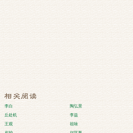
李白
陶弘景
丘处机
李益
王观
祖咏
崔护
赵匡胤