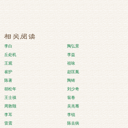
李白
陶弘景
丘处机
李益
王观
祖咏
崔护
赵匡胤
陈著
陶铸
胡松年
刘少奇
王士禛
翁卷
周敦颐
吴兆骞
李耳
李锐
雷震
陈去病