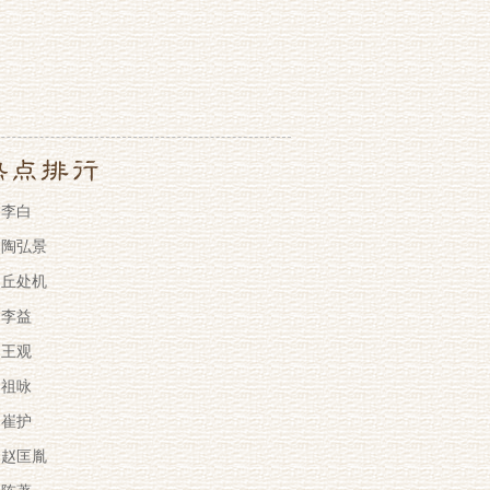
李白
陶弘景
丘处机
李益
王观
祖咏
崔护
赵匡胤