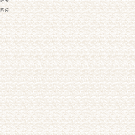
陈著
陶铸