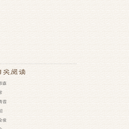
崇森
常
青霞
昭
全俊