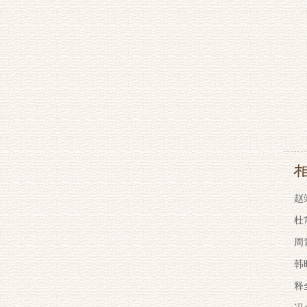
赵
杜
周
韩
释