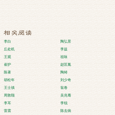
李白
陶弘景
丘处机
李益
王观
祖咏
崔护
赵匡胤
陈著
陶铸
胡松年
刘少奇
王士禛
翁卷
周敦颐
吴兆骞
李耳
李锐
雷震
陈去病