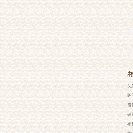
沈
陈
袁
锺
布