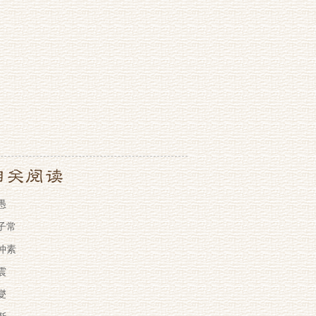
愚
子常
仲素
震
燮