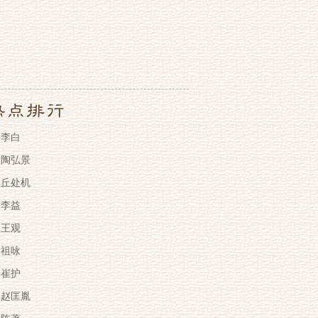
李白
陶弘景
丘处机
李益
王观
祖咏
崔护
赵匡胤