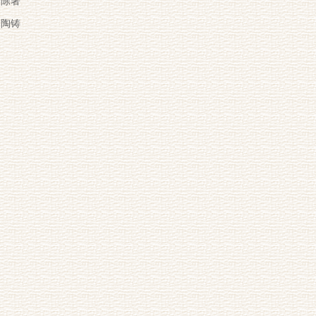
陈著
陶铸