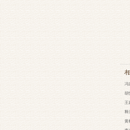
冯
胡
王
释
黄