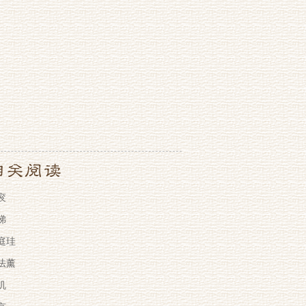
衮
悌
庭珪
法薰
机