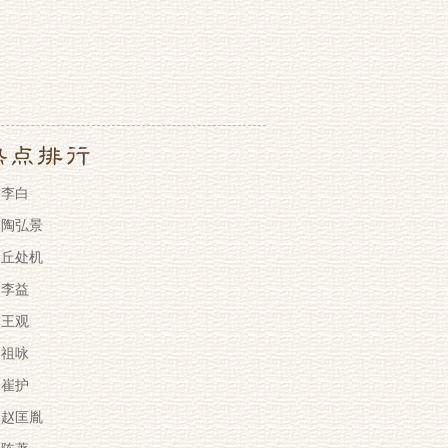
李白
陶弘景
丘处机
李益
王观
祖咏
崔护
赵匡胤