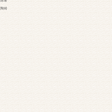
陈著
陶铸