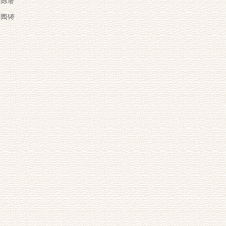
陈著
陶铸