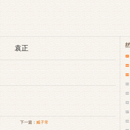
袁正
下一篇：
臧子常