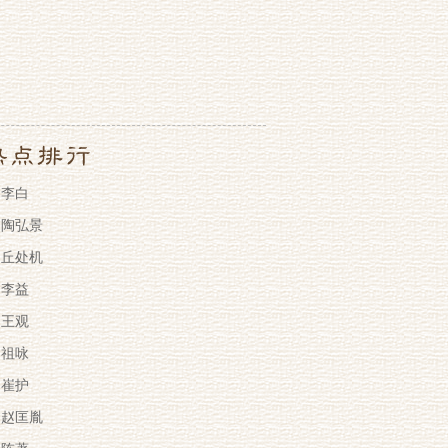
李白
陶弘景
丘处机
李益
王观
祖咏
崔护
赵匡胤