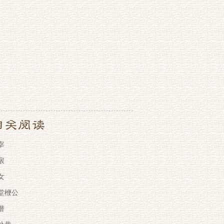
宰
扆
女
堂楩公
潜