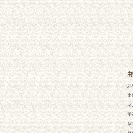
刘
张
龙
用
章