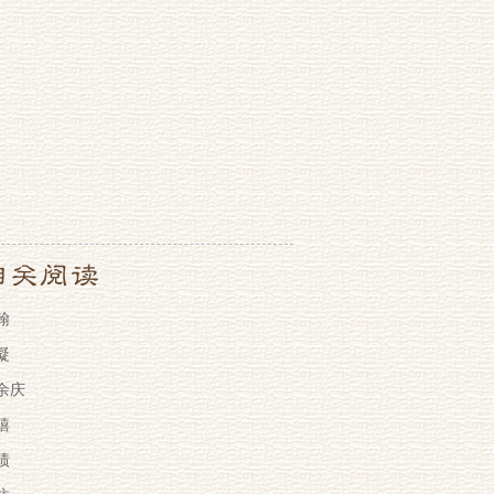
翰
凝
余庆
禧
绩