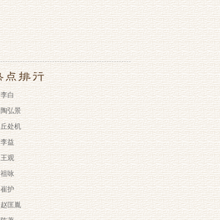
李白
陶弘景
丘处机
李益
王观
祖咏
崔护
赵匡胤