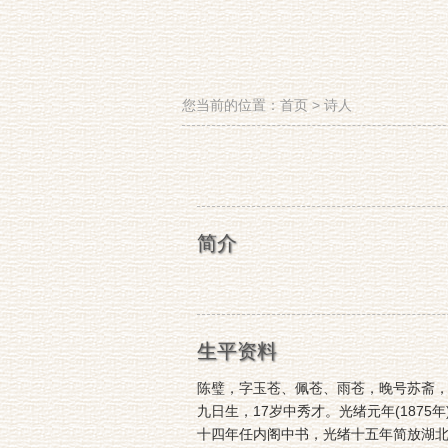
您当前的位置：
首页
>
诗人
简介
生平资料
陈璧，字玉苍、佩苍、雨苍，晚号苏斋，侯
九日生，17岁中秀才。光绪元年(187
十四年任内阁中书，光绪十五年简放湖