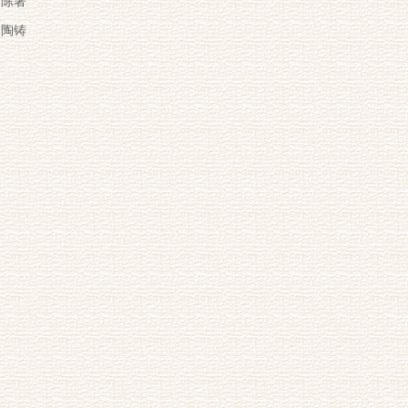
陈著
陶铸