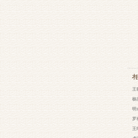
王
杨
明
罗
王