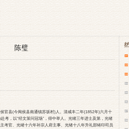
陈璧
官县(今闽侯县南通镇苏坂村)人。清咸丰二年(1852年)六月十
5年)赴考，以“经文策问冠场”，得中举人。光绪三年进士及第，光绪
北主考官、光绪十六年补宗人府主事、光绪十八年升礼部铸印司员