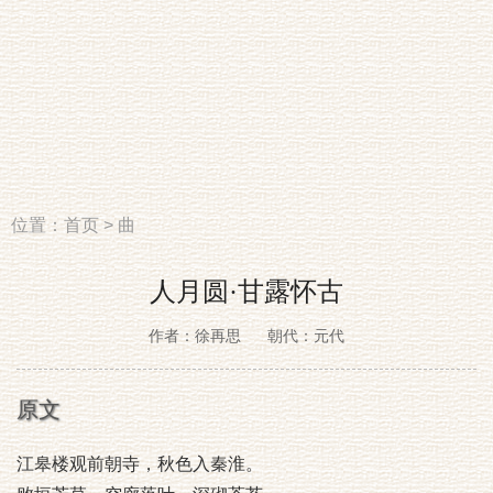
位置：
首页
>
曲
人月圆·甘露怀古
作者：徐再思
朝代：元代
原文
江皋楼观前朝寺，秋色入秦淮。