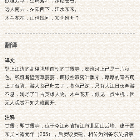
败垣芳草，空廊落叶，深砌苍苔。
远人南去，夕阳西下，江水东来。
木兰花在，山僧试问，知为谁开？
翻译
译文
登上江边的高楼眺望前朝的甘露寺，秦淮河上已是一片秋
色。残垣断壁荒草萋萋，廊殿空寂落叶飘零，厚厚的青苔爬
上了台阶。游人都已归去了，暮色已深，只有大江日夜奔游
不息，淘尽了千古英雄人物。木兰花开，似见一点生机，因
无人观赏不知为谁而开。
注释
甘露：即甘露寺，位于今江苏省镇江市北固山后峰。建于国
东吴甘露元年（265），后屡毁屡建。相传为刘备东吴招亲