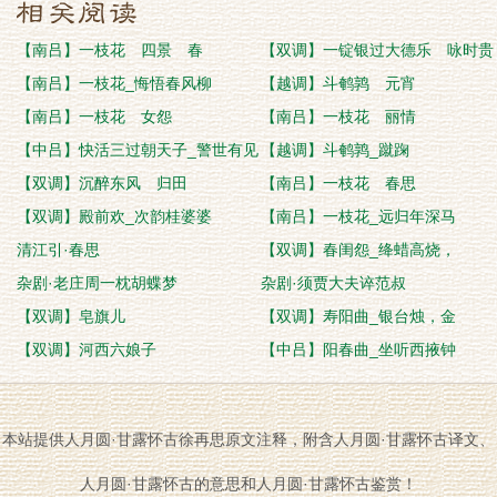
【南吕】一枝花 四景 春
【双调】一锭银过大德乐 咏时贵
【南吕】一枝花_悔悟春风柳
【越调】斗鹌鹑 元宵
【南吕】一枝花 女怨
【南吕】一枝花 丽情
【中吕】快活三过朝天子_警世有见
【越调】斗鹌鹑_蹴踘
识
【双调】沉醉东风 归田
【南吕】一枝花 春思
【双调】殿前欢_次韵桂婆婆
【南吕】一枝花_远归年深马
清江引·春思
【双调】春闺怨_绛蜡高烧，
杂剧·老庄周一枕胡蝶梦
杂剧·须贾大夫谇范叔
【双调】皂旗儿
【双调】寿阳曲_银台烛，金
【双调】河西六娘子
【中吕】阳春曲_坐听西掖钟
本站提供人月圆·甘露怀古徐再思原文注释，附含人月圆·甘露怀古译文、
人月圆·甘露怀古的意思和人月圆·甘露怀古鉴赏！