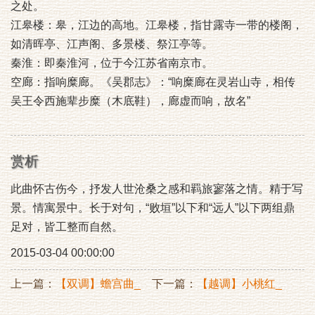
之处。
江皋楼：皋，江边的高地。江皋楼，指甘露寺一带的楼阁，
如清晖亭、江声阁、多景楼、祭江亭等。
秦淮：即秦淮河，位于今江苏省南京市。
空廊：指响糜廊。《吴郡志》：“响糜廊在灵岩山寺，相传
吴王令西施辈步糜（木底鞋），廊虚而响，故名”
赏析
此曲怀古伤今，抒发人世沧桑之感和羁旅寥落之情。精于写
景。情寓景中。长于对句，“败垣”以下和“远人”以下两组鼎
足对，皆工整而自然。
2015-03-04 00:00:00
上一篇：
【双调】蟾宫曲_
下一篇：
【越调】小桃红_
竹风过雨新
别澉川杨安