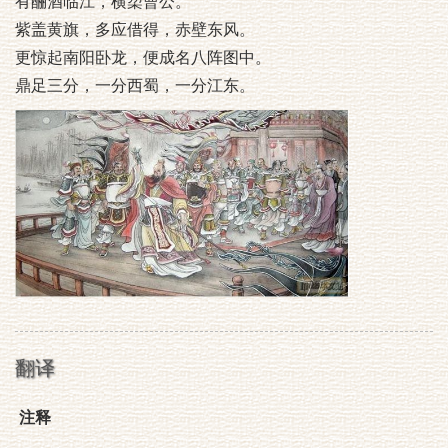
有酾酒临江，横槊曹公。
紫盖黄旗，多应借得，赤壁东风。
更惊起南阳卧龙，便成名八阵图中。
鼎足三分，一分西蜀，一分江东。
翻译
注释