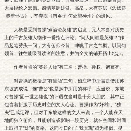
采，歌颂了他们的英雄业绩，含蓄地表达了自己追慕古贤、
大展经纶之宏愿。感情基调雄健、高昂，大有苏轼《念奴娇
·赤壁怀古》，辛弃疾《南乡子·何处望神州》的遗风。
大概是受到曹操“煮酒论英雄”的启发，元人常喜对历史
上的千古英雄人物作一番指点评论。“问人间谁是英雄？”作
品起笔劈头一问，大有俯仰今昔、睥睨千古之气概。以问句
领首，往往能吸引读者的注意，并为全文的铺开拓出地步。
作者首肯的“英雄人物”有三名：曹操、孙权、诸葛亮。
对曹操的概括是“有酾酒”二句，如注释中所言是借用苏
东坡的成说，连“曹公”也是赋中所用的称呼。应当说，东坡
对曹操“固一世之雄也”的评语在当时是十分大胆的，其中正
包含着折服于历史时空的文人心态。曹操作为“奸雄”、“独
夫”已成定评，但对于东坡这样的文人来说，一个人能在天
地间独立俯仰，且能创造或影响一段历史，就在空间和时间
上取得了“雄”的资格。这同今日的“自我实现”颇为相似。显