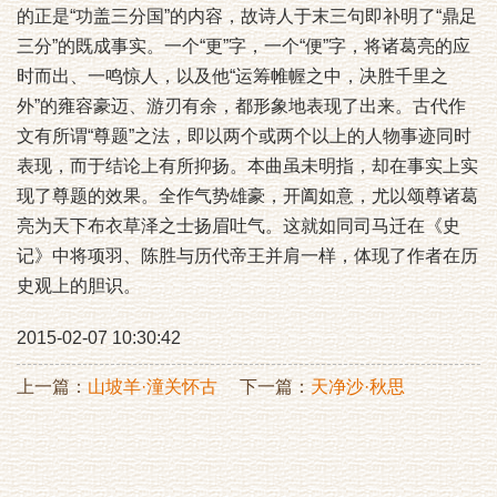
的正是“功盖三分国”的内容，故诗人于末三句即补明了“鼎足
三分”的既成事实。一个“更”字，一个“便”字，将诸葛亮的应
时而出、一鸣惊人，以及他“运筹帷幄之中，决胜千里之
外”的雍容豪迈、游刃有余，都形象地表现了出来。古代作
文有所谓“尊题”之法，即以两个或两个以上的人物事迹同时
表现，而于结论上有所抑扬。本曲虽未明指，却在事实上实
现了尊题的效果。全作气势雄豪，开阖如意，尤以颂尊诸葛
亮为天下布衣草泽之士扬眉吐气。这就如同司马迁在《史
记》中将项羽、陈胜与历代帝王并肩一样，体现了作者在历
史观上的胆识。
2015-02-07 10:30:42
上一篇：
山坡羊·潼关怀古
下一篇：
天净沙·秋思