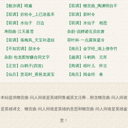
【般涉调】哨遍
【双调】蟾宫曲_陶渊明自不
【双调】折桂令_上已游嘉禾
【双调】新时令
【双调】水仙子 日边
【双调】水仙子 相思
寿阳曲·江天暮雪
杂剧·说鱄诸伍员吹箫
【双调】落梅风_天宝补遗姮
荷叶杯·一点露珠凝冷
【不知宫调】甜水令
【南吕】金字经_湖上僧寺竹
杂剧·包龙图智赚合同文字
【越调】斗鹌鹑 元宵
【正宫】白鹤子(四首)
【商调】梧叶儿 怀古
【仙吕】赏花时_香爇龙涎宝
【南吕】阅金经 春
本站提供蟾宫曲·问人间谁是英雄阿鲁威原文注释，附含蟾宫曲·问人间谁
是英雄译文、蟾宫曲·问人间谁是英雄的意思和蟾宫曲·问人间谁是英雄鉴
赏！