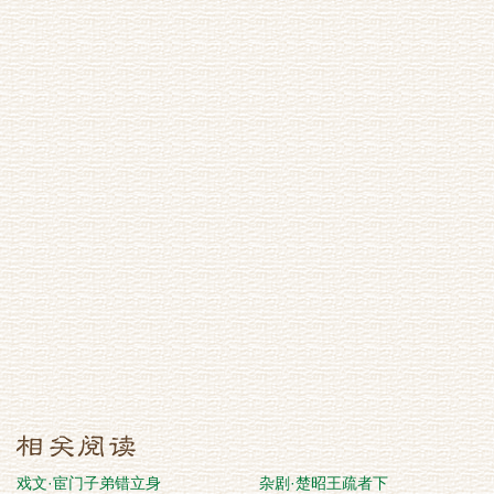
戏文·宦门子弟错立身
杂剧·楚昭王疏者下