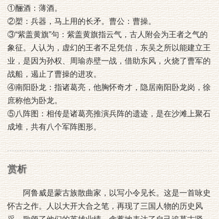
①酾酒：薄酒。
②槊：兵器，马上用的长矛。曹公：曹操。
③“紫盖黄旗”句：紫盖黄旗指云气，古人附会为王者之气的
象征。人认为，虚幻的王者不足凭信，东吴之所以能建立王
业，是因为孙权、周瑜赤壁一战，借助东风，火烧了曹军的
战船，遏止了曹操的进攻。
④南阳卧龙：指诸葛亮，他胸怀奇才，隐居南阳卧龙岗，徐
庶称他为卧龙。
⑤八阵图：相传是诸葛亮推演兵阵的遗迹，是在沙滩上聚石
成堆，共有八个军阵图形。
赏析
阿鲁威是蒙古族散曲家，以写小令见长。这是一首咏史
怀古之作。人以大开大合之笔，再现了三国人物的历史风