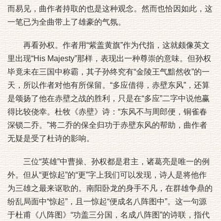
而易见，曲作者持取的也是这种观念。然而也恰因如此，这
一笔已为全曲带上了雄豪的气氛。
再看孙权。作者用“紫盖黄旗”作为代指，这就颇像英文
里出现“His Majesty”那样，表现出一种尊崇的意味。但孙权
毕竟未在三国中称霸，其子孙终究有“金陵王气黯然收”的一
天，所以作者对他有所保留。“多应借得，赤壁东风”，还算
是颂扬了他在赤壁之战的胜利，只是在“多应”二字中说他赢
得比较侥幸。杜牧《赤壁》诗：“东风不与周郎便，铜雀春
深锁二乔。”将二乔的保全归功于赤壁东风的帮助，曲作者
无疑是受了杜诗的影响。
三位“英雄”中曹操、孙权都是君主，诸葛亮是唯一的例
外。但从“更惊起”的“更”字上我们可以发现，诗人是将他作
为三雄之最来讴歌的。南阳卧龙的身手不凡，在群雄争鼎的
纷乱局面中“惊起”，且一惊起“便成名八阵图中”。这一句源
于杜甫《八阵图》“功盖三分国，名成八阵图”的诗联，指代