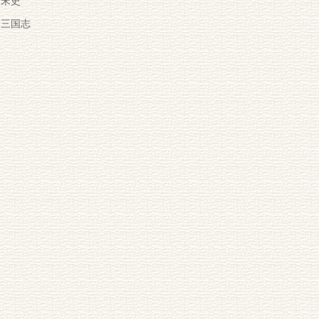
宋史
三国志