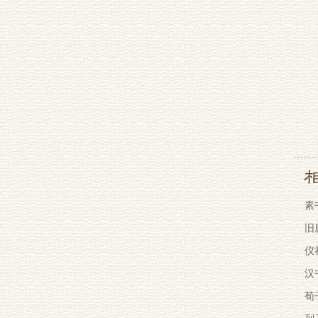
素
旧
仪
汉
荀