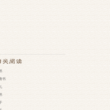
书
唐书
礼
书
子