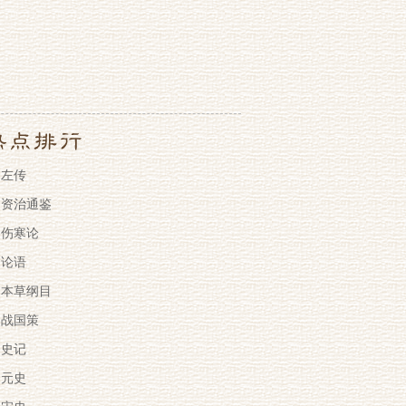
左传
资治通鉴
伤寒论
论语
本草纲目
战国策
史记
元史