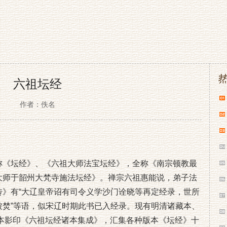
六祖坛经
作者：佚名
称《坛经》、《六祖大师法宝坛经》，全称《南宗顿教最
大师于韶州大梵寺施法坛经》。禅宗六祖惠能说，弟子法
传》有“大辽皇帝诏有司令义学沙门诠晓等再定经录，世所
被焚”等语，似宋辽时期此书已入经录。现有明清诸藏本、
日本影印《六祖坛经诸本集成》，汇集各种版本《坛经》十