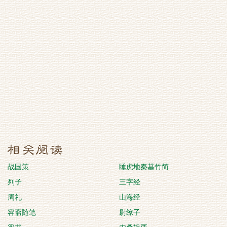
战国策
睡虎地秦墓竹简
列子
三字经
周礼
山海经
容斋随笔
尉缭子