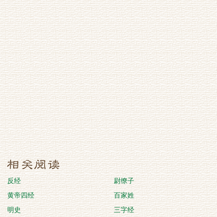
反经
尉缭子
黄帝四经
百家姓
明史
三字经