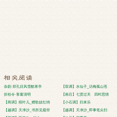
杂剧·郑孔目风雪酷寒亭
【双调】水仙子_访梅孤山苍
折桂令·客窗清明
【南吕】七贤过关 四时思情
【商调】梧叶儿_赠歌妓红绡
【小石调】归来乐
【越调】天净沙_书所见窥帘
【越调】天净沙_即事笔尖扫