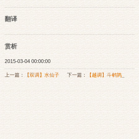
翻译
赏析
2015-03-04 00:00:00
上一篇：
【双调】水仙子
下一篇：
【越调】斗鹌鹑_
隐者
双陆四角盘