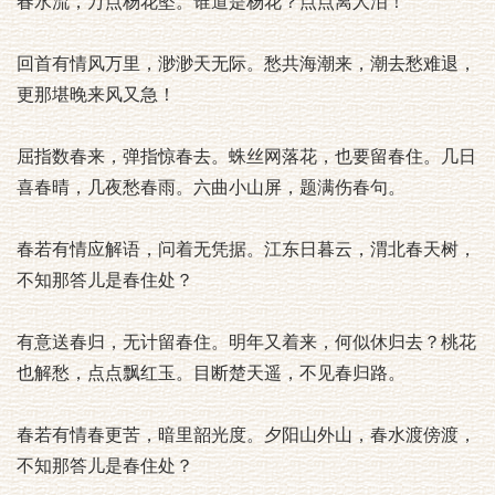
春水流，万点杨花坠。谁道是杨花？点点离人泪！
回首有情风万里，渺渺天无际。愁共海潮来，潮去愁难退，
更那堪晚来风又急！
屈指数春来，弹指惊春去。蛛丝网落花，也要留春住。几日
喜春晴，几夜愁春雨。六曲小山屏，题满伤春句。
春若有情应解语，问着无凭据。江东日暮云，渭北春天树，
不知那答儿是春住处？
有意送春归，无计留春住。明年又着来，何似休归去？桃花
也解愁，点点飘红玉。目断楚天遥，不见春归路。
春若有情春更苦，暗里韶光度。夕阳山外山，春水渡傍渡，
不知那答儿是春住处？