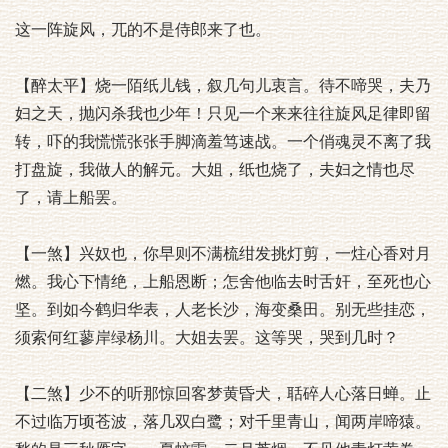
这一阵旋风，兀的不是侍郎来了也。
【醉太平】烧一陌纸儿钱，叙几句儿衷言。待不啼哭，夫乃
妇之天，抛闪杀我也少年！只见一个来来往往旋风足律即留
转，吓的我慌慌张张手脚滴羞笃速战。一个俏魂灵不离了我
打盘旋，我做人的解元。大姐，纸也烧了，夫妇之情也尽
了，请上船罢。
【一煞】兴奴也，你早则不满梳绀发挑灯剪，一炷心香对月
燃。我心下情绝，上船恩断；怎舍他临去时舌奸，至死也心
坚。到如今鹤归华表，人老长沙，海变桑田。别无些挂恋，
须索何红蓼岸绿杨川。大姐去罢。这等哭，哭到几时？
【二煞】少不的听那惊回客梦黄昏犬，聒碎人心落日蝉。止
不过临万顷苍波，落几双白鹭；对千里青山，闻两岸啼猿。