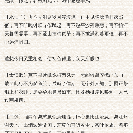
完聚。微之，若得如此，咱两个感恩非浅。
【水仙子】再不见洞庭秋月浸玻璃，再不见鸦噪渔村落照
低；再不听晚钟烟寺催鸥起，再不愁平沙落雁悲；再不怕江
天暮雪霏霏，再不爱山市晴岚翠；再不被潇湘暮雨催，再不
盼远浦帆归。
谁想今日又重相会，使初心得遂，实天所赐也。
【太清歌】莫不是片帆饱得西风力，怎能够谢安携出东山
坡？此行不为鲈鱼脍，成就了佳期，无个外人知。那厮正茶
船上和衣睡，黑娄娄地鼻息如雷。比及杨柳岸风唤起，人已
过画桥西。
【二煞】咱两个离愁虽似茶烟湿，归心更比江流急。离江州
谢天地，出烟波渔父国，遮莫他耳听春雷，茶吐枪旗。着那