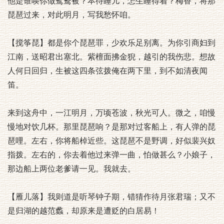
他是谁唤你做鸳鸯被？本待睡儿，怎生睡得着？梅香，将那
琵琶过来，对此明月，写我愁怀咱。
【搅筝琵】都是你个琵琶罪，少欢乐足别离。为你引商妇到
江南，送昭君出塞北。紫檀面拂金猊，越引的我伤悲。想故
人何日回归，生被这四条弦拨俺在两下里，到不如清夜闻
笛。
来到这舟中，一江明月，万顷苍波，秋光可人。微之，咱慢
慢地对饮几杯。那里琵琶响？是那对过客船上，有人弹的琵
琶哩。左右，你将船棹近些。这琵琶不是野调，好似裴兴奴
指拨。左右的，你去着他过来弹一曲，怕做甚么？小娘子，
那边船上两位老爹请一见。我就去。
【雁儿落】我则道是听琴钟子期，错猜作待月张君瑞；又不
是归湖的越范蠡，却原来是遭贬的白居易！