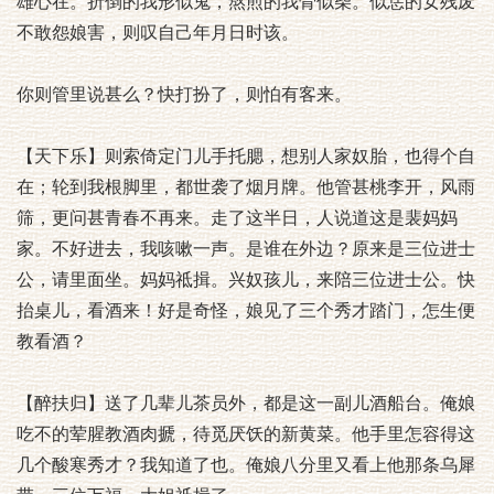
雄心在。折倒的我形似鬼，熬煎的我骨似柴。似恁的女残废
不敢怨娘害，则叹自己年月日时该。
你则管里说甚么？快打扮了，则怕有客来。
【天下乐】则索倚定门儿手托腮，想别人家奴胎，也得个自
在；轮到我根脚里，都世袭了烟月牌。他管甚桃李开，风雨
筛，更问甚青春不再来。走了这半日，人说道这是裴妈妈
家。不好进去，我咳嗽一声。是谁在外边？原来是三位进士
公，请里面坐。妈妈祗揖。兴奴孩儿，来陪三位进士公。快
抬桌儿，看酒来！好是奇怪，娘见了三个秀才踏门，怎生便
教看酒？
【醉扶归】送了几辈儿茶员外，都是这一副儿酒船台。俺娘
吃不的荤腥教酒肉搋，待觅厌饫的新黄菜。他手里怎容得这
几个酸寒秀才？我知道了也。俺娘八分里又看上他那条乌犀