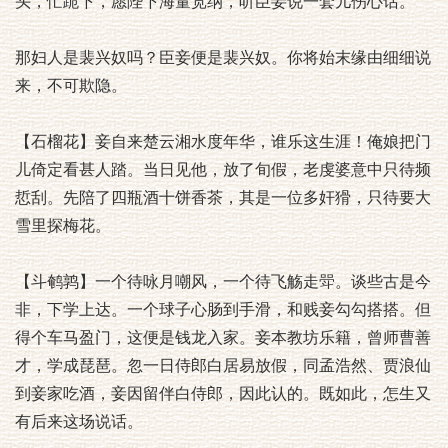
头，忙跪下，愿陛下海量宽纳，听臣妾说一套儿伤心话。
那妇人是裴兴奴吗？臣妾便是裴兴奴。你将始末缘由细细说
来，不可欺隐。
【石榴花】妾自来楚云湘水度年华，谁乐这生涯！俺娘把门
儿倚定看甚人踏。当日见他，放了旬假，老虔婆意中只待频
悊刮。先陪了四瓶酒十饼香茶，其是一位多奸猾，只待要大
雪里探梅花。
【斗鹌鹑】一个待咏月嘲风，一个待飞觞走斝。谈些古是今
非，下学上达。一个球子心肠到手滑，和贱妾勾勾搭搭。但
得个车马盈门，这便是钱龙入家。妾本教坊乐籍，曾师曹善
才，学成琵琶。忽一日侍郎白居易放假，同孟浩然、贾浪仙
到妾家吃酒，妾因留伴白侍郎，因此认的。既如此，怎生又
有后来这场说话。