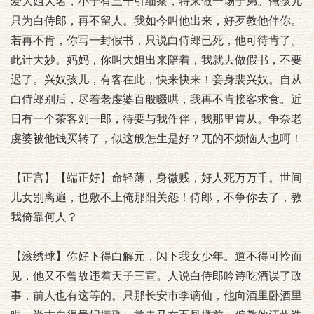
爱大姐大名，小子有三千引细茶，特来做一场子弟。俺孩儿
只为白侍郎，再不留人。我如今叫他出来，好歹教他伴你。
若再不肯，你写一封假书，只说白侍郎已死，他可待肯了。
此计大妙。妈妈，你叫大姐出来陪着，我就去做假书，不要
迟了。兴奴孩儿，有客在此，快来快来！妾身裴兴奴。自从
白侍郎别后，尽着老虔婆百般啜哄，我再不肯接客求食。近
日有一个茶客刘一郎，待要与我作伴，我那里肯从。争奈老
虔婆被他钱买转了，似这般怎生是好？兀的不烦恼人也呵！
【正宫】【端正好】命轻薄，身微贱，好人死万万千。世间
儿女别离遍，也敷不上俺那阳关怨！侍郎，不争你去了，教
我倚靠何人？
【滚绣球】你好下得白解元，闪下我女少年。道不得可怜而
见，他又不曾故违着天子三宣。人说白侍郎吟诗吃酒误了政
事，前人也有这等的。只那长安市李谪仙，他向酒里卧酒里