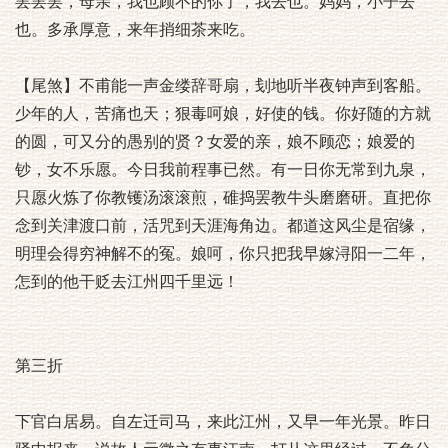
罢罢罢，母亲，我也顾不的你了，我去也。妈妈，小子去
也。多承厚意，来年捎细茶来吃。
【尾煞】不甫能一声金缕辞哥扇，刬地听半夜钟声到客船。
少年的人，苦痛也天；狠毒呵娘，好使的钱。你好随的方就
的圆，可又分的愚别的贤？女爱的亲，娘不顾恋；娘爱的
钞，女不乐愿。今日我前程事已然。有一日你无常到九泉，
只愿火炼了你教镬汤滚滚煎，碓捣罢教牛头磨磨研。直把你
念到关津渡口前，活咒到天涯海角边。都道这风尘是宿缘，
明理会得穷神解不的冤。娘呵，你只把我早嫁浔阳一二年，
怎到的他干贬去江州四千里远！
第三折
下官白居易。自左迁司马，来此江州，又早一年光景。昨日