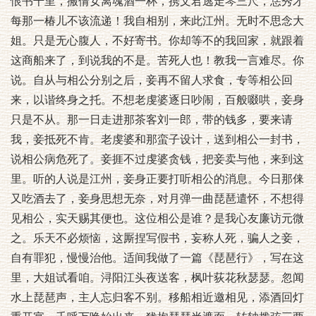
恨书千里，搬倩女离魂酒一杯，携文君逃走琴三尺，恁秀才
每那一椿儿不该流递！我自相别，来此江州。无时不思念大
姐。只是无心腹人，不好寄书。你却等不的我回家，就跟着
这商船来了，到说我的不是。苦死人也！教我一言难尽。你
说。自从与相公分别之后，妾再不留人求食，专等相公回
来，以谐终身之托。不想老虔婆逐日吵闹，百般啜哄，妾身
只是不从。那一日走进那茶客刘一郎，带的钱多，要来请
我，妾抵死不肯。老虔婆和那蛮子设计，送到相公一封书，
说相公病危死了。妾捱不过虔婆贪钱，把妾卖与他，来到这
里。听的人说是江州，妾身正要打听相公的消息。今日那俫
又吃酒去了，妾身思想无奈，对月弹一曲琵琶遣怀，不想得
见相公，实天赐其便也。这位相公是谁？是我心友廉访元微
之。乐天不必烦恼，这厮捏写假书，妄称人死，骗人之妾，
自有罪犯，慢慢治他。适间我做了一篇《琵琶行》，写在这
里，大姐试看咱。浔阳江头夜送客，枫叶荻花秋瑟瑟。忽闻
水上琵琶声，主人忘归客不别。移船相近邀相见，添酒回灯