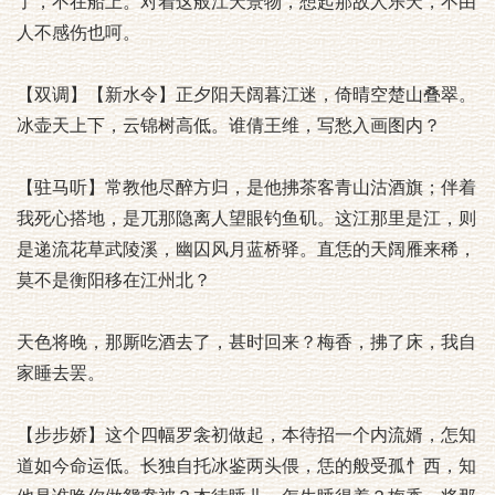
了，不在船上。对着这般江天景物，想起那故人乐天，不由
人不感伤也呵。
【双调】【新水令】正夕阳天阔暮江迷，倚晴空楚山叠翠。
冰壶天上下，云锦树高低。谁倩王维，写愁入画图内？
【驻马听】常教他尽醉方归，是他拂茶客青山沽酒旗；伴着
我死心搭地，是兀那隐离人望眼钓鱼矶。这江那里是江，则
是递流花草武陵溪，幽囚风月蓝桥驿。直恁的天阔雁来稀，
莫不是衡阳移在江州北？
天色将晚，那厮吃酒去了，甚时回来？梅香，拂了床，我自
家睡去罢。
【步步娇】这个四幅罗衾初做起，本待招一个内流婿，怎知
道如今命运低。长独自托冰鉴两头偎，恁的般受孤忄西，知