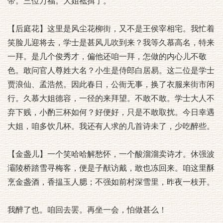
带。三位万福。大姐祗揖了。
【后庭花】这里是风尘花柳街，又不是王侯宰相宅。我忙着
笑脸儿迎将去，学士是甚风儿吹到来？我等久慕高名，特来
一拜。是几个俊秀才，偏他还咱一拜，怎做的内心儿不敬
色。敢问官人尊姓大名？小生是侍郎白居易。这二位是学士
贾浪仙、孟浩然。因此春日，公衙无事，换了衣服来街市闲
行。久慕大姐德容，一径的来拜望。不敢不敢。学士大人不
弃下贱，小酌三杯如何？好便好，只是不敢取扰。今日幸遇
大姐，咱多饮几杯。我还有人求的几首诗未了，少吃醉些。
【金盏儿】一个笑哈哈解愁怀，一个酸溜溜卖诗才。休强波
灞陵桥踏雪寻梅客，便是子猷访戴，敢也冻回来。咱这里酥
烹金盏酒，香揾玉人腮；不强如前村深雪里，昨夜一枝开。
我醉了也。咱回去罢。再坐一会，怕做甚么！