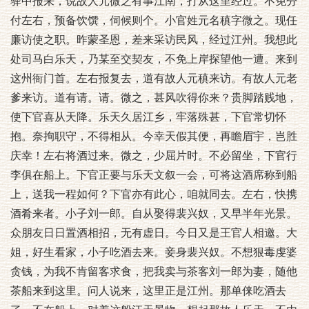
驿中报来，说故人元微之有事江南，打从这里经过。不免分
付左右，预备饮馔，伺候则个。小官姓元名稹字微之。现任
廉访使之职。昨蒙圣恩，差来采访民风，经过江州。我想此
处司马白乐天，乃某至交契友，不免上岸探望他一遭。来到
这州衙门首。左右报复去，道有故人元稹来访。有故人元老
爹来访。道有请。请。微之，甚风吹得你来？贵脚踏贱地，
使下官喜从天降。乐天久居江乡，牢落殊甚，下官常切怀
抱。奈拘职守，不得相从。今幸天假其便，再瞻眉宇，岂胜
庆幸！左右将酒过来。微之，少屈片时。不必留坐，下官行
李俱在船上。下官正要与乐天文叙一会，可将这酒席称到船
上，送我一程如何？下官亦有此心，咱就同去。左右，快携
酒肴来者。小子刘一郎。自从娶得裴兴奴，又早半年光景。
众朋友日日置酒相招，无有虚日。今日又是王官人相邀。大
姐，好生看家，小子吃酒去来。妾身裴兴奴。不想狠毒虔婆
贪钱，为我不肯留客求食，把我卖与茶客刘一郎为妻，随他
茶船来到这里。问人说来，这里正是江州。那单俫吃酒去