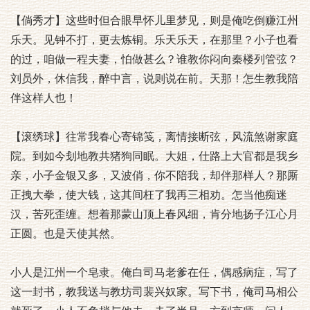
【倘秀才】这些时但合眼早怀儿里梦见，则是俺吃倒赚江州
乐天。见钟不打，更去炼铜。乐天乐天，在那里？小子也看
的过，咱做一程夫妻，怕做甚么？谁教你闷向秦楼列管弦？
刘员外，休信我，醉中言，说则说在前。天那！怎生教我陪
伴这样人也！
【滚绣球】往常我春心寄锦笺，离情接断弦，风流煞谢家庭
院。到如今刬地教共猪狗同眠。大姐，仕路上大官都是我乡
亲，小子金银又多，又波俏，你不陪我，却伴那样人？那厮
正拽大拳，使大钱，这其间枉了我再三相劝。怎当他痴迷
汉，苦死歪缠。想着那蒙山顶上春风细，肯分地扬子江心月
正圆。也是天使其然。
小人是江州一个皂隶。俺白司马老爹在任，偶感病症，写了
这一封书，教我送与教坊司裴兴奴家。写下书，俺司马相公