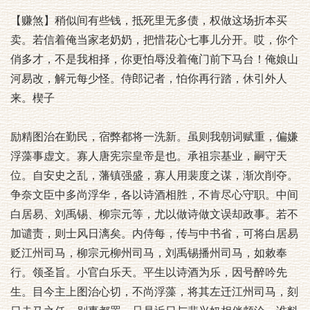
【赚煞】稍似间有些钱，抵死里无多债，权做这场折本买
卖。若信着俺当家老奶奶，把惜花心七事儿分开。哎，你个
俏多才，不是我相择，你更怕辱没着俺门前下马台！俺娘山
河易改，解元每少怪。侍郎记者，怕你再行踏，休引外人
来。楔子
励精图治在勤民，宿弊都将一洗新。虽则我朝词赋重，偏嫌
浮藻事虚文。寡人唐宪宗皇帝是也。承祖宗基业，嗣守天
位。自安史之乱，藩镇强盛，寡人用裴度之谋，渐次削夺。
争奈文臣中多尚浮华，各以诗酒相胜，不肯尽心守职。中间
白居易、刘禹锡、柳宗元等，尤以做诗做文误却政事。若不
加谴责，则士风日漓矣。内侍每，传与中书省，可将白居易
贬江州司马，柳宗元柳州司马，刘禹锡播州司马，如敕奉
行。领圣旨。小官白乐天。平生以诗酒为乐，因号醉吟先
生。目今主上图治心切，不尚浮藻，将其左迁江州司马，刻