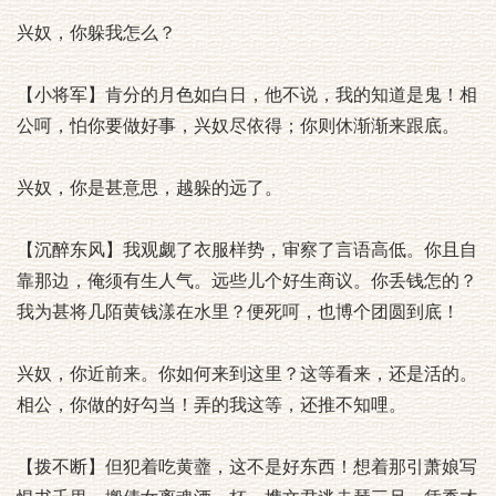
兴奴，你躲我怎么？
【小将军】肯分的月色如白日，他不说，我的知道是鬼！相
公呵，怕你要做好事，兴奴尽依得；你则休渐渐来跟底。
兴奴，你是甚意思，越躲的远了。
【沉醉东风】我观觑了衣服样势，审察了言语高低。你且自
靠那边，俺须有生人气。远些儿个好生商议。你丢钱怎的？
我为甚将几陌黄钱漾在水里？便死呵，也博个团圆到底！
兴奴，你近前来。你如何来到这里？这等看来，还是活的。
相公，你做的好勾当！弄的我这等，还推不知哩。
【拨不断】但犯着吃黄虀，这不是好东西！想着那引萧娘写