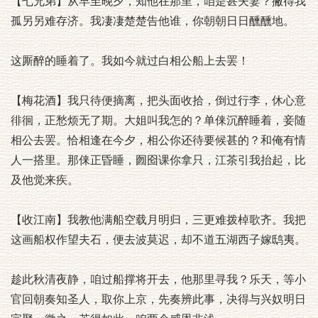
【七兄弟】从早至晚夕，知他在那里，咱是甚夫妻？撇得我
孤另另难存济。我凄凄楚楚告他谁，你朝朝日日醺醺地。
这厮醉的睡着了。我如今就过白相公船上去罢！
【梅花酒】我只待便摘离，把头面收拾，倒过行李，休心意
徘徊，正愁烦无了期。大姐叫我怎的？单俫沉醉睡着，妾随
相公去罢。恰相逢在今夕，相公你还待要候甚的？和俺有情
人一搭里。那俫正昏睡，囫囵课你拿只，江茶引我抬起，比
及他觉来疾。
【收江南】我教他满船空载月明归，三更难拨棹歌齐。我把
这画船权作望夫石，便去波莫迟，却不道五湖西子嫁鸱夷。
趁此秋清夜静，咱过船撑将开去，他那里寻我？乐天，等小
官回朝奏知圣人，取你上京，先奏辨此事，决得与兴奴明日