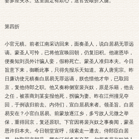
婆多应失水。这里面定有欺心，送官去敲折大腿。
第四折
小官元稹。前者江南采访回来，面奏圣人，说白居易无罪远
谪。蒙圣人可怜，已将他宣唤回朝，仍复旧积。他谢恩毕，
便奏知刘员外计骗人妾，假称死亡。蒙圣人准归本夫。今日
旨意下来，御断此事，只得先报乐天知道。寡人唐宪宗。昨
日廉访使元稹奏白居易无罪远谪，朕也惜他才华，已取回
京，复他侍郎之职。他又奏称侧室裴兴奴，原是乐籍，他去
之任，被茶商刘某妄报他死，拐骗为妻。昨在江州撞见夺
回，于例该归前去。内侍们，宣白居易来者。领圣旨。白居
易安在？小官白居易。前蒙放逐江乡，多亏故人元微之举
保，重得回京，复还原职。下官因将裴兴奴之事奏闻，蒙圣
恩许归本夫。今日朝堂宣呼，须索走一遭去。侍郎臣白居