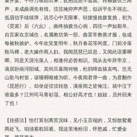
重开宴。千呼万唤始出来，犹抱琵琶半遮面。转轴拨弦三两
声，未成曲调先有情。弦弦掩抑声声思，似诉平生不得志。
低眉信手续续弹，说尽心中无限事。轻拢慢捻拨复挑，初为
《霓裳》后《六幺》。曲终抽拨当心画，四弦一声如裂帛。
自言家在京城住，名属教坊第一部。曲罢常教善才服，妆成
每被秋娘妒。今年欢笑复明年，秋月春花等闲度。门前冷落
鞍马稀，老大嫁作商人妇。我闻琵琶已叹息，又闻此语重唧
唧。同是天涯沦落人，相逢何必曾相识。我从去年辞帝京，
谪居卧病浔阳城。其间旦暮闻何物，杜鹃啼血猿哀鸣。岂无
山歌与村笛，讴哑啁唽难为听。今夜闻君弹一曲，为君翻作
《琵琶行》。却坐促弦弦转急，满座闻之皆掩泣。就中泣下
谁最多？江州司马青衫湿。相公好高才也！姐姐，员外回来
了也！
【挂搭沽】恰打算别离苦况味，见小玉言端的，又惊散鸳鸯
两处飞。咱须索权回避。我这里淹粉泪，怀愁戚，忙蹙金