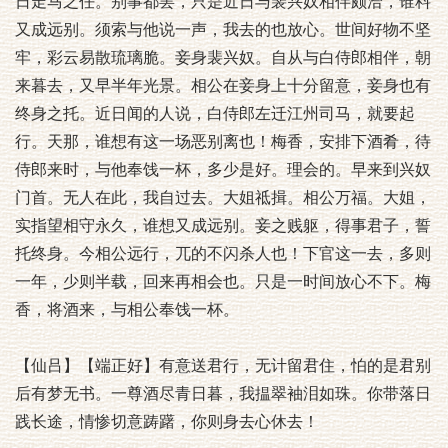
日走马之任。别事都罢，只是近日与裴兴奴相伴颇洽，谁料
又成远别。须索与他说一声，我去的也放心。世间好物不坚
牢，彩云易散琉璃脆。妾身裴兴奴。自从与白侍郎相伴，朝
来暮去，又早半年光景。相公在妾身上十分留意，妾身也有
终身之托。近日闻的人说，白侍郎左迁江州司马，就要起
行。天那，谁想有这一场恶别离也！梅香，安排下酒肴，待
侍郎来时，与他奉饯一杯，多少是好。理会的。早来到兴奴
门首。无人在此，我自过去。大姐祗揖。相公万福。大姐，
实指望相守永久，谁想又成远别。妾之贱躯，得事君子，誓
托终身。今相公远行，兀的不闪杀人也！下官这一去，多则
一年，少则半载，回来再相会也。只是一时间放心不下。梅
香，将酒来，与相公奉饯一杯。
【仙吕】【端正好】有意送君行，无计留君住，怕的是君别
后有梦无书。一尊酒尽青日暮，我揾翠袖泪如珠。你带落日
践长途，情惨切意踌躇，你则身去心休去！