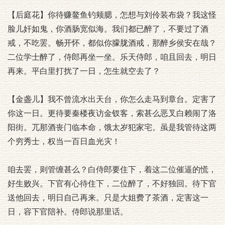
【后庭花】你待赚鳌鱼钓颊腮，怎想与刘伶装布袋？我这怪
脸儿奸如鬼，你酒肠宽似海。我们都已醉了，不要过了酒
戒，不吃罢。畅开怀，都似你朦胧酒戒，那醉乡侯安在哉？
二位学士醉了，侍郎再坐一坐。乐天侍郎，咱且回去，明日
再来。平白里打扰了一日，怎生就空去了？
【金盏儿】我不曾流水出天台，你怎么走马到章台。定害了
你这一日。更待要秦楼夜访金钗客，索甚么恶叉白赖闹了洛
阳街。兀那酒丧门临本命，饿太岁犯家宅。虽是我管待这两
个穷秀士，权当一百日血光灾！
咱去罢，则管缠甚么？白侍郎要住下，着这二位催逼的慌，
好生败兴。下官有心待住下，二位醉了，不好独回。待下官
送他回去，明日自己再来。只是大姐费了茶酒，定害这一
日，容下官陪补。侍郎说那里话。