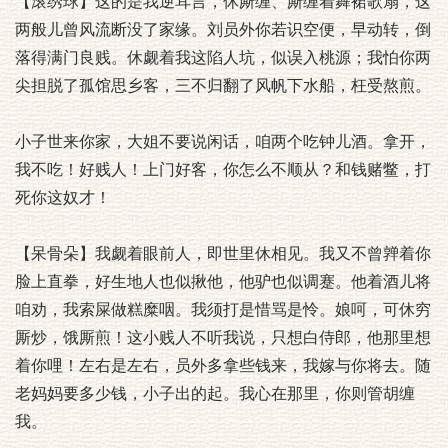
【滚绣球】这的是我逆耳言，休厮缠、厮缠着舞裙歌扇，这
两般儿曾风流断没了家缘。刘员外你若识空便，早动转，倒
落得满门良贱。休觑着我这陷人坑，似误入桃源；我怕你两
尖担脱了孤馆思乡客，三不归翻了风帆下水船，枉受熬煎。
小子世来你家，大姐不要说闲话，咱两个吃钟儿酒。拿开，
我不吃！好贱人！上门好客，你怎么不顺从？和钱赌鳖，打
死你这奴才！
【呆骨朵】我觑着眼前人，即世里休相见。我又不曾亸着你
脸上直拳，好生地人也似揪他，他驴也似调蹇。他着酒儿将
咱劝，我索屎做糕糜咽。我须打是惜骂是怜。娘呵，可休穷
厮炒，饿厮煎！这小贱人不听我说，只想白侍郎，他那里想
着你哩！左右是左右，员外多拿些钱来，我嫁与你将去。随
老妈妈要多少钱，小子出的起。我心在那里，你则管胡缠
我。