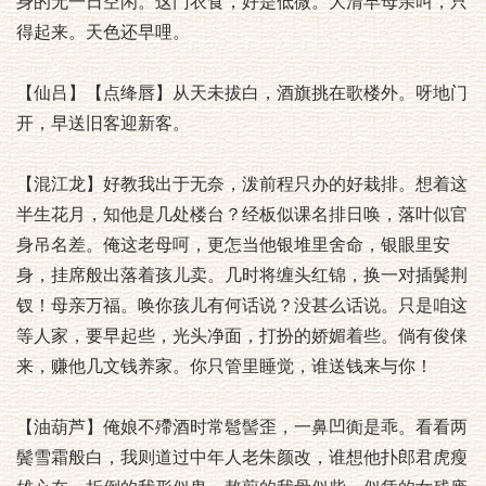
身的无一日空闲。这门衣食，好是低微。大清早母亲叫，只
得起来。天色还早哩。
【仙吕】【点绛唇】从天未拔白，酒旗挑在歌楼外。呀地门
开，早送旧客迎新客。
【混江龙】好教我出于无奈，泼前程只办的好栽排。想着这
半生花月，知他是几处楼台？经板似课名排日唤，落叶似官
身吊名差。俺这老母呵，更怎当他银堆里舍命，银眼里安
身，挂席般出落着孩儿卖。几时将缠头红锦，换一对插鬓荆
钗！母亲万福。唤你孩儿有何话说？没甚么话说。只是咱这
等人家，要早起些，光头净面，打扮的娇媚着些。倘有俊俫
来，赚他几文钱养家。你只管里睡觉，谁送钱来与你！
【油葫芦】俺娘不殢酒时常髱髻歪，一鼻凹衠是乖。看看两
鬓雪霜般白，我则道过中年人老朱颜改，谁想他扑郎君虎瘦