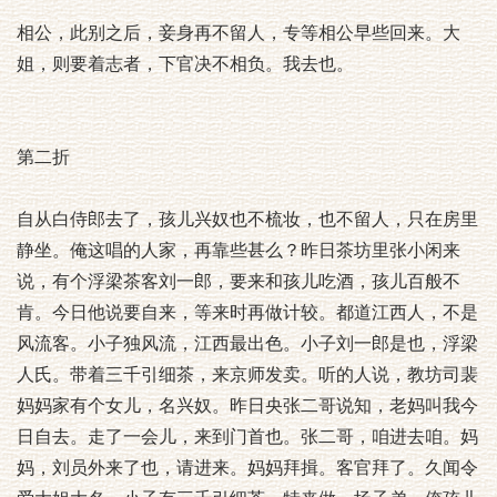
相公，此别之后，妾身再不留人，专等相公早些回来。大
姐，则要着志者，下官决不相负。我去也。
第二折
自从白侍郎去了，孩儿兴奴也不梳妆，也不留人，只在房里
静坐。俺这唱的人家，再靠些甚么？昨日茶坊里张小闲来
说，有个浮梁茶客刘一郎，要来和孩儿吃酒，孩儿百般不
肯。今日他说要自来，等来时再做计较。都道江西人，不是
风流客。小子独风流，江西最出色。小子刘一郎是也，浮梁
人氏。带着三千引细茶，来京师发卖。听的人说，教坊司裴
妈妈家有个女儿，名兴奴。昨日央张二哥说知，老妈叫我今
日自去。走了一会儿，来到门首也。张二哥，咱进去咱。妈
妈，刘员外来了也，请进来。妈妈拜揖。客官拜了。久闻令