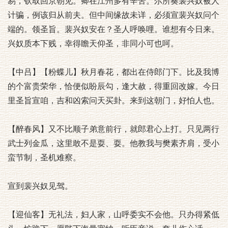
易，钦取回京朝见。卿在江州多有辛苦。尔所奏裴兴奴被人
计骗，例该归从前夫。但中间缘故未详，必须宣裴兴奴问个
端的。领圣旨。裴兴奴安在？圣人呼唤哩。谁想有今日来。
兴奴质本下贱，幸得瞻天仰圣，非同小可也呵。
【中吕】【粉蝶儿】秋月春花，都出在侍郎门下。比及我博
的个富贵荣华，恰便似盼辰勾，逢大赦，得重回改嫁。今日
里圣旨宣咱，吉和凶索问天买卦。来到这朝门，好怕人也。
【醉春风】又不比顺子弟意前行，就郎君心上打。只见两行
武士列金瓜，这里敢不是耍、耍。他教我与樊素齐肩，受小
蛮节制，圣机难察。
宣到裴兴奴见驾。
【迎仙客】无礼法，妇人家，山呼委实不会他。只办得紧低