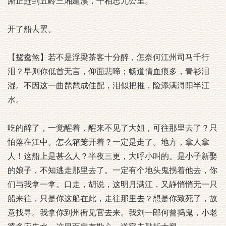
厮正赶到五岭三湘建溪，干相思九公里。
开了船去罢。
【鸳鸯煞】若不是浮梁茶客十分醉，怎奈何江州司马千行
泪？早则你低首无言，仰面悲啼；畅道情血痕多，青衫泪
湿。不因这一曲琵琶成佳配，泪似把推，险添满浔阳半江
水。
吃的醉了，一觉醒着，醒来不见了大姐，可往那里去了？只
怕落在江中。怎么箱笼开着？一定是走了。地方，拿人拿
人！这船上是甚么人？半夜三更，大呼小叫的。是小子新娶
的娘子，不知逃走那里去了。一定有个地头鬼拐着他去，你
们与我拿一拿。口走，胡说，这明月满江，又静悄悄无一只
船来往，只是你这船在此，走往那里去？想是你致死了，故
意找寻。我拿你到州衙见官去来。我刘一郎何曾捣鬼，小老