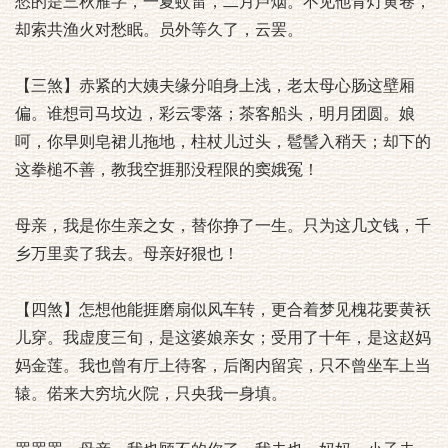
愁的是三秋雁字，一夏蚊雷，二月芦烟。不见他青灯黄卷，
却索共渔火对愁眠。员外等久了，云罢。
【三煞】赤紧的大姨夫缘分咱身上浅，老太母心肠这壁厢
偏。谁想司马坟边，彩云零落；茶客船头，明月团圆。娘
呵，你早则皂裙儿拖地，柱杖儿过头，髱髻入稍天；却下的
这拳槌不善，教我空捱那没程限的窦娥冤！
母亲，我是你生亲之女，替你挣了一生。只为这几文钱，千
乡万里卖了我去。母亲好狠也！
【四煞】怎想他能捱磨扇似风车转，更合着梦见槐花要黄袄
儿穿。我虚度三旬，是这婆娘亲女；受用了十年，是这赵妈
妈金莲。我也曾有厅上待客，后阁内留宾，只不曾坐车上当
辕。偌来大穷坑火院，只央我一身填。