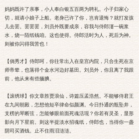
妈妈既许了亲事，小人奉白银五百两为聘礼。小子归家心
切，就请小娘子上船。老身已许了你，岂肯退悔？就打发孩
儿去罢。罢罢罢，刘员外既要成亲，容我与侍郎瀽一碗浆
水，烧一陌纸钱咱。这也使得。侍郎活时为人，死后为神。
则被你闪得我苦也！
【倘秀才】侍郎呵，你往常出入在皇宫内院，只合生死在京
师帝辇，也落得个金水河边好墓田。刘员外，你且离了我跟
前，他从来有些腼腆。
【滚绣球】你文章胜贾浪仙，诗篇压孟浩然。不能够侍君王
在九间朝殿，怎想他短卒律命似颜渊。今日扑通的瓶坠井，
支楞的琴断弦，怎能够眼前面死魂活现？你若有灵圣，显形
影向月下星前。则这半提淡水招魂纸，侍郎也，当得你一盏
阴司买酒钱。止不住雨泪涟涟。