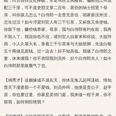
眠，尚古自得贵妃捧砚，常走马在五凤楼前。偏教他江州迭
配三千里，可不道吏部文章二百年，甚些的纳士招贤？母
亲，叫你孩儿怎么？白侍郎一去杳无音信，咱家柴没米没，
怎生过活？如今浮梁刘官人有三千引茶，又标致又肯使钱。
你留下他，赚些钱养家。母亲，我与白侍郎有约在前，我再
不留人了。我说你也不信，请刘官人自家来和你说。大姐拜
揖，小人久慕大名，拿着三千引茶来与大姐焐脚，先送白银
五十两做见面钱。过一边去！好不知高低。我做了白侍郎之
妻，休来缠我！你不肯陪我刘员外，好个白侍郎夫人！如今
白侍郎那里敢颓气了也。
【倘秀才】这姻缘成不成在天，你休见兔儿起呵漾砖。情知
普天下虔婆那一个不爱钱。刘员外呵，他便是贵公子、赵平
原，你也要过遣。你家是卖俏门庭，我来做一程子弟，你不
留我，如何倒拒绝我？