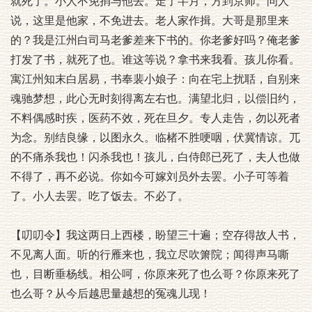
就死了。小人不免捎与他去。走了半月，方到京师。问人
说，这里是他家，不免进去。老人家作揖。大哥是那里来
的？我是江州白司马老爹差来下书的。你老爹好吗？俺老爹
打发了书，就死了也。谁这等说？拿书来我看。孩儿你看。
寓江州知末白居易，书奉裴小娘子：向在宅上扰聒，自别来
魂驰梦想，此心无时刻得离左右也。满望北归，以偿旧约，
不料偶感时疾，医药不效，死在旦夕。专人走告，勿以死者
为念。别结良缘，以图永久。临楮不胜哽咽，伏冀情谅。兀
的不痛杀我也！闪杀我也！孩儿，白侍郎已死了，夫人也做
不得了，再不必说。你如今可嫁刘员外去罢。小子可等着
了。小人去罢。吃了饭去。不必了。
【叨叨令】我这两日上西楼，盼望三十遍；空存得故人书，
不见离人面。听的行雁来也，我立尽吹箫院；闻得声马嘶
也，目断垂杨线。相公呵，你原来死了也么哥？你原来死了
也么哥？从今后越思量越想的冤魂儿现！