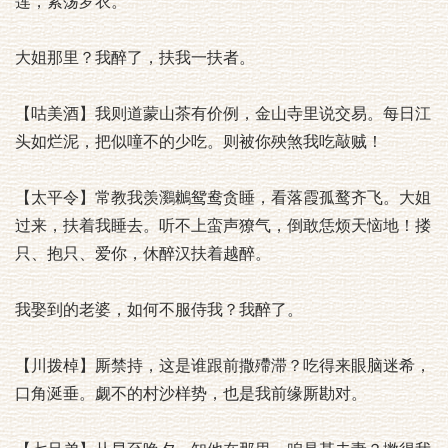
莲，紧荡罗衣。
大姐那里？我醉了，扶我一扶者。
【咕美酒】我则道蒙山茶有价例，金山寺里说交易。每日江
头如烂泥，把似噇不的少吃。则被你殃煞我吃敲贼！
【太平令】常教我羡鸂鶒鸳鸯贪睡，看落霞孤鹜齐飞。大姐
过来，扶着我睡去。听不上蛮声獠气，倒敢恁烦天恼地！搂
只、抱只、爱你，休醉汉扶着越醉。
我娶到的老婆，如何不服侍我？我醉了。
【川拨棹】厮禁持，这是谁跟前撒殢滞？吃得来眼脑迷希，
口角涎垂。觑不的村沙样势，也是我前缘厮勘对。