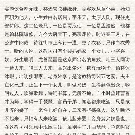
宴游饮食渐无味，杯酒管弦徒绕身。宾客欢从童仆喜，始知
官职为他人。小生姓白名居易，字乐天。太原人氏。现任吏
部侍郎。这二位老兄，一位是贾浪仙，一位是孟浩然。他都
是翰林院编修。方今大唐天下，宪宗即位。时遇春三月，在
公廨中闷倦，待往街市上私行一遭。更了衣衫，只作白衣秀
士。听的人说，这教坊司有个裴妈妈家一个女儿，小字兴
奴。好生聪明，尤善琵琶是这京师出名的角妓。咱三人同访
一遭去来。咱三人去来。高兴出尘外，携尊玩物华。偷将休
沐暇，出访狭邪家。老身姓李，是这教坊司裴五之妻。夫主
亡化已过，止生下一个女儿，叫做兴奴。生得颜色出众，聪
明过人，吹弹歌舞，诗词书算，无所不通。自小时曾拜曹善
才为师，学得一手琵琶。官员子弟，闻名都来吃酒。只是孩
儿养的娇了，一来性儿好自在，二来有些拣择人。这早晚还
不起来，只怕有人来吃酒。孩儿起来罢！妾身裴兴奴是也。
在这教坊司乐籍中现应官妓。虽则学了几曲琵琶，争奈叫官