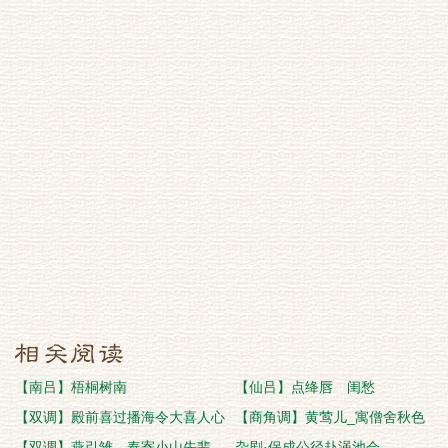
【南吕】梧桐树南
【仙吕】点绛唇 闺愁
【双调】殿前喜过播海令大喜人心
【商角调】黄莺儿_寓僧舍秋色
【双调】燕引雏 奉寄小山先辈
杂剧·保成公径赴渑池会