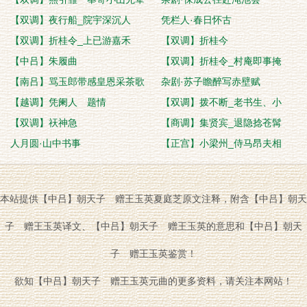
【双调】夜行船_院宇深沉人
凭栏人·春日怀古
【双调】折桂令_上已游嘉禾
【双调】折桂今
【中吕】朱履曲
【双调】折桂令_村庵即事掩
【南吕】骂玉郎带感皇恩采茶歌
杂剧·苏子瞻醉写赤壁赋
【越调】凭阑人 题情
【双调】拨不断_老书生、小
【双调】祆神急
【商调】集贤宾_退隐捻苍髯
人月圆·山中书事
【正宫】小梁州_侍马昂夫相
本站提供【中吕】朝天子 赠王玉英夏庭芝原文注释，附含【中吕】朝天
子 赠王玉英译文、【中吕】朝天子 赠王玉英的意思和【中吕】朝天
子 赠王玉英鉴赏！
欲知【中吕】朝天子 赠王玉英元曲的更多资料，请关注本网站！