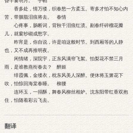
昏半窗明月。 手帕
香多处，情万缕，织春愁一方柔玉。寄多才怕不知心内
苦，带胭脂泪痕将去。 春情
心疼事，肠断词，背秋千泪痕红渍。剔春纤碎榴花瓣
儿，就窗纱砌成愁字。
昨宵是，你自说，许是咱这般时节。到西厢等的人静
也，又不成再推明夜。
闲情绪，深院宇，正东风满帘飞絮。怕梨花不禁三月
雨，是谁教燕衔春去？ 醉姬
绯霞佩，金缕衣，枕东风美人深醉。便休将玉箫花下
吹，怕惊回海棠春睡。 柳腰
连环玉，一搦酥，舞春风柳丝相妒。沈东阳带红香双抱
住，怕随着彩云飞去。
翻译