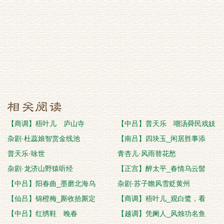
【商调】梧叶儿 庐山寺
【中吕】普天乐 嘲汤舜民戏妓
杂剧·杜蕊娘智赏金线池
【南吕】四块玉_闲居胜事添
普天乐·咏世
青杏儿·风雨替花愁
杂剧·龙济山野猿听经
【正宫】醉太平_春情乌云髻
【中吕】阳春曲_墨磨北海乌
杂剧·苏子瞻风雪贬黄州
【仙吕】锦橙梅_厮收拾厮定
【商调】梧叶儿_观白鹭，看
【中吕】红绣鞋 晚春
【越调】凭阑人_风烛功名鱼