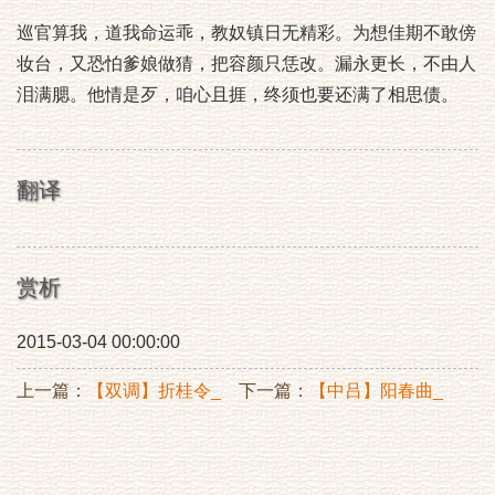
巡官算我，道我命运乖，教奴镇日无精彩。为想佳期不敢傍
妆台，又恐怕爹娘做猜，把容颜只恁改。漏永更长，不由人
泪满腮。他情是歹，咱心且捱，终须也要还满了相思债。
翻译
赏析
2015-03-04 00:00:00
上一篇：
【双调】折桂令_
下一篇：
【中吕】阳春曲_
上已游嘉禾
坐听西掖钟