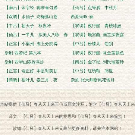
【南吕】金字经_晓来春匀透
【仙吕】点绛唇 中秋月
【双调】水仙子_访梅孤山苍
西湖杂咏·春
【中吕】朝天子 秋夜吟
【双调】夜行船 青楼咏妓
【仙吕】一半儿 拟美人八咏 春
【双调】蟾宫曲_画堂深夜宴
梦
【正宫】小梁州_湖上分韵得
【中吕】粉蝶儿 怨别
杂剧·西游记·第六本
【双调】夜行船_咏金莲颜色
杂剧·西华山陈抟高卧
【南吕】金字经_刘氏瑞莲种
【正宫】端正好_本是对美甘
【中吕】红绣鞋 阅世
【商调】梧叶儿_春三月，夜
杂剧·张天师断风花雪月
本站提供【仙吕】春从天上来王伯成原文注释，附含【仙吕】春从天上来
译文、【仙吕】春从天上来的意思和【仙吕】春从天上来鉴赏！
欲知【仙吕】春从天上来元曲的更多资料，请关注本网站！