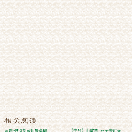
杂剧·包待制智斩鲁斋郎
【中吕】山坡羊_燕子来时春