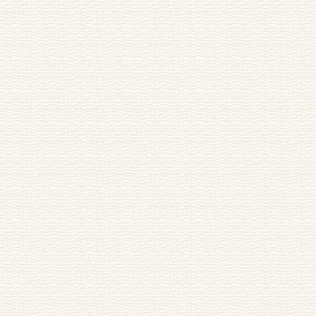
红绣鞋
题钓台