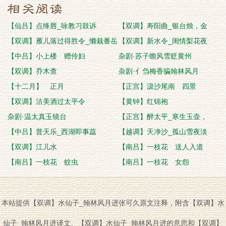
【仙吕】点绛唇_咏教习鼓诉
【双调】寿阳曲_银台烛，金
【双调】雁儿落过得胜令_懒栽番岳
【双调】新水令_闺情梨花夜
花
【中吕】小上楼 赠伶妇
杂剧·苏子瞻风雪贬黄州
【双调】乔木查
杂剧·亻刍梅香骗翰林风月
【十二月】 正月
【正宫】汲沙尾南 四景
【双调】沽美酒过太平令
【黄钟】红锦袍
杂剧·温太真玉镜台
【正宫】醉太平_寒生玉壶，
【中吕】普天乐_西湖即事蕊
【越调】天净沙_孤山雪夜淡
【双调】江儿水
【南吕】一枝花 送人入道
【南吕】一枝花 蚊虫
【南吕】一枝花 女怨
本站提供【双调】水仙子_翰林风月进张可久原文注释，附含【双调】水
仙子_翰林风月进译文、【双调】水仙子_翰林风月进的意思和【双调】