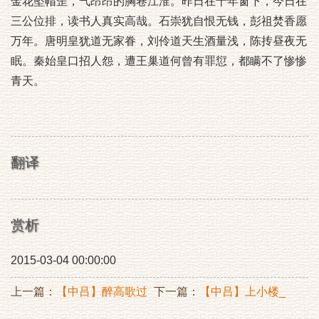
金花坠帽歪，气昂昂的胸卷江淮。昨日在十年窗下，今日在
三公位排，读书人真实高哉。石崇犹自恨无钱，彭祖焚香愿
万年。唐明皇犹道无家眷，刘伶道天生酒量浅，陈抟昼夜无
眠。秦始皇口招人怨，遭王巢道何曾有罪愆，都瞒不了惨惨
青天。
翻译
赏析
2015-03-04 00:00:00
上一篇：
【中吕】醉高歌过
下一篇：
【中吕】上小楼_