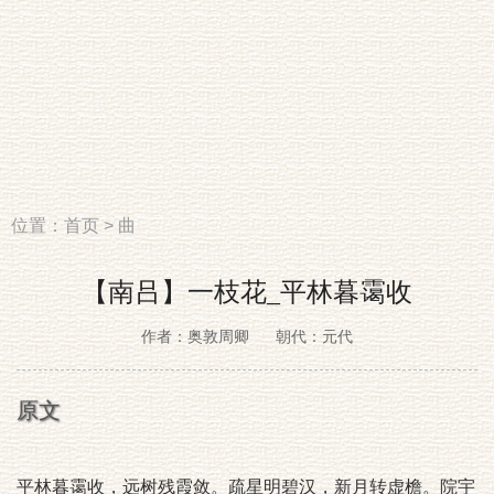
位置：
首页
>
曲
【南吕】一枝花_平林暮霭收
作者：奥敦周卿
朝代：元代
原文
平林暮霭收，远树残霞敛。疏星明碧汉，新月转虚檐。院宇