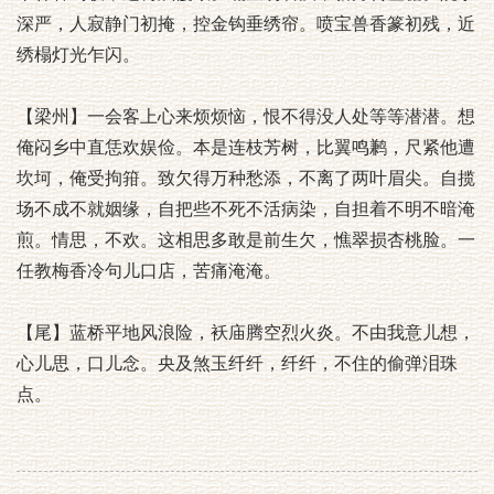
深严，人寂静门初掩，控金钩垂绣帘。喷宝兽香篆初残，近
绣榻灯光乍闪。
【梁州】一会客上心来烦烦恼，恨不得没人处等等潜潜。想
俺闷乡中直恁欢娱俭。本是连枝芳树，比翼鸣鹣，尺紧他遭
坎坷，俺受拘箝。致欠得万种愁添，不离了两叶眉尖。自揽
场不成不就姻缘，自把些不死不活病染，自担着不明不暗淹
煎。情思，不欢。这相思多敢是前生欠，憔翠损杏桃脸。一
任教梅香冷句儿口店，苦痛淹淹。
【尾】蓝桥平地风浪险，袄庙腾空烈火炎。不由我意儿想，
心儿思，口儿念。央及煞玉纤纤，纤纤，不住的偷弹泪珠
点。