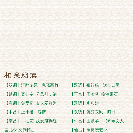
【双调】沉醉东风 息斋画竹
【双调】夜行船 送友归吴
【越调】寨儿令_分凤鞋，剖
【正宫】黑漆弩_晚泊采石，
【商调】集贤宾_友人爱姬为
【双调】步步娇
【中吕】上小楼 客情
【双调】沉醉东风 归田
【南吕】一枝花_妓女蹴鞠红
【中吕】山坡羊 书怀示友人
寨儿令·次韵怀古
【仙吕】翠裙腰缠令