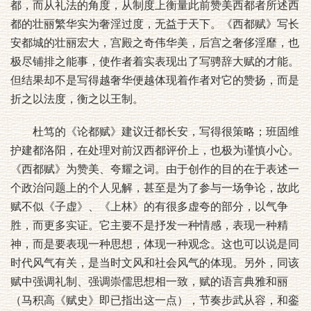
都，而从礼法的角度，从制度上衡量此前赞美西都者所述西
都的壮丽繁华实为奢淫过度，无益于天下。《西都赋》写长
安都城的壮丽宏大，宫殿之奇伟华美，后宫之奢侈淫靡，也
极尽铺排之能事，使作者着实表现出了写骋辞大赋的才能。
但结果却不是写得越奢华便越体现着作者对它的赞扬，而是
折之以法度，衡之以王制。
杜笃的《论都赋》建议迁都长安，写得很策略；班固维
护建都洛阳，在处理对前汉西都评价上，也极为谨慎小心。
《西都赋》为赞美、夸耀之词。由于创作的目的在于表述一
个政治问题上的个人见解，甚至是为了参与一场争论，故此
赋不似《子虚》、《上林》的有很多虚夸的部分，以气争
胜，而更多实证。它主要不是抒发一种情感，表现一种精
神，而是要表现一种思想，体现一种观念。这也可以说是同
时代风气有关，是当时文风和社会风气的体现。另外，同该
赋中强调礼制、强调崇儒思想相一致，赋的语言典雅和丽
（马积高《赋史》即已指出这一点），节奏步武从容，和銮