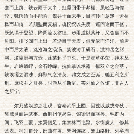
蹇而上跻。轶云雨于太半，虹霓回带于棼楣。虽轻迅与僄
狡，犹愕眙而不能阶。攀井干而未半，目眴转而意迷，舍棂
槛而却倚，若颠坠而复稽，魂怳怳以失度，巡回途而下低，
既惩惧于登望，降周流以彷徨。步甬道以萦纡，又杳窱而不
见阳。排飞闼而上出，若游目于天表，似无依而洋洋。前唐
中而后太液，览沧海之汤汤。扬波涛于碣石，激神岳之嶈
嶈。滥瀛洲与方壶，蓬莱起乎中央。于是灵草冬荣，神木丛
生。岩峻崷崪，金石峥嵘。抗仙掌以承露，擢双立之金茎，
轶埃壒之混浊，鲜颢气之清英。骋文成之丕诞，驰五利之所
刑。庶松乔之群类，时游从乎斯庭。实列仙之攸馆，非吾人
之所宁。
尔乃盛娱游之壮观，奋泰武乎上囿。因兹以威戎夸狄，
耀威灵而讲武事。命荆州使起鸟、诏梁野而驱兽。毛群内
阗，飞羽上覆，接翼侧足，集禁林而屯聚。水衡虞人，修其
营表。种别群分，部曲有署。罘网连纮，笼山络野。列卒周