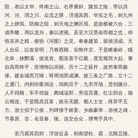
阻，表以太华、终南之山。右界褒斜、陇首之险，带以洪
河、泾、渭之川。众流之隈，汧涌其西。华实之毛，则九州
之上腴焉。防御之阻，则天地之隩区焉。是故横被六合，三
成帝畿，周以龙兴，秦以虎视。及至大汉受命而都之也，仰
悟东井之精，俯协《河图》之灵。奉春建策，留侯演成。天
人合应，以发皇明，乃眷西顾，实惟作京。于是睎秦岭，睋
北阜，挟酆灞，据龙首。图皇基于亿载，度宏规而大起。肇
自高而终平，世增饰以崇丽。历十二之延祚，故穷泰而极
侈。建金城而万雉，呀周池而成渊。披三条之广路，立十二
之通门。内则街衢洞达，闾阎且千，九市开场，货别隧分。
人不得顾，车不得旋，阗城溢郭，旁流百廛。红尘四合，烟
云相连。于是既庶且富，娱乐无疆。都人士女，殊异乎五
方。游士拟于公侯，列肆侈于姬姜。乡曲豪举，游侠之雄，
节慕原、尝，名亚春、陵。连交合众，骋骛乎其中。
若乃观其四郊，浮游近县，则南望杜、霸，北眺五陵。