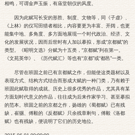
相鸣，可谓金声玉振，有庙堂朝仪的风度。
因为此赋写长安的形胜、制度、文物等，同《子虚》、
《上林》的仅写田猎者相比，内容要更为丰富、开阔，也更
能集中地、多角度、多方面地展现一个时代政治、经济、文
化的发展状况，因而后世时有人加以摹拟，形成“京都赋”的
类型。《昭明文选》分赋为十五类，“京都赋”列在第一。
《文苑英华》、《历代赋汇》等也有“京都”或“都邑”一类。
尽管在班固之前已有京都赋之作，但能使这类题材以及
表现方式、结构方式结合而形成大赋的一种门类，乃有赖于
班固此赋取得的成就。历史上很多优秀的作品，尤其具有某
方面划时代意义的作品，往往成为后来作家学习、甚至摹拟
的范本。班固之前的京都之作，扬雄的《蜀都赋》已有残
缺，崔骃、傅毅的《反都赋》只余残章剩句，傅毅《洛都
赋》也有残缺，便说明了它们的历史地位。