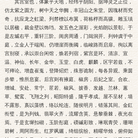
其宫室也，体象乎天地，经纬乎阴阳。据坤灵之正位，
仿太紫之圆方。树中天之华阙，丰冠山之朱堂。因瑰材而究
奇，抗应龙之虹梁。列棼橑以布翼，荷栋桴而高骧。雕玉瑱
以居楹，裁金壁以饰珰。发五色之渥彩，光焰朗以景彰。于
是左墄右平，重轩三阶。闺房周通，门闼洞开。列钟虡于中
庭，立金人于端闱。仍增崖而衡阈，临峻路而启扉。徇以离
宫别寝，承以崇台闲馆，焕若列宿，紫宫是环。清凉、宣
温、神仙、长年、金华、玉堂、白虎、麒麟，区宇若兹，不
可殚论。增盘崔嵬，登降炤烂，殊形诡制，每各异观。乘茵
步辇，惟所息宴。后宫则有掖庭、椒房，后妃之室。合欢、
增城、安处、常宁、茝若、椒风、披香、发越、兰林、蕙
草、鸳鸾、飞翔之列，昭阳特盛，隆乎孝成。屋不呈材，墙
不露形。裛以藻绣，络以纶连。随侯明月，错落其间。金釭
衔璧，是为列钱。翡翠火齐，流耀含英。悬黎垂棘，夜光在
焉。于是玄墀扣砌，玉阶彤庭，碝磩彩致，琳珉青荧，珊瑚
碧树，周阿而生。红罗飒纚，绮组缤纷。精曜华烛，俯仰如