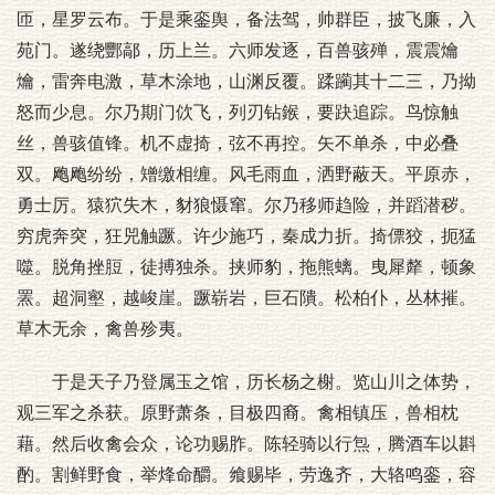
匝，星罗云布。于是乘銮舆，备法驾，帅群臣，披飞廉，入
苑门。遂绕酆鄗，历上兰。六师发逐，百兽骇殚，震震爚
爚，雷奔电激，草木涂地，山渊反覆。蹂躏其十二三，乃拗
怒而少息。尔乃期门佽飞，列刃钻鍭，要趹追踪。鸟惊触
丝，兽骇值锋。机不虚掎，弦不再控。矢不单杀，中必叠
双。飑飑纷纷，矰缴相缠。风毛雨血，洒野蔽天。平原赤，
勇士厉。猿狖失木，豺狼慑窜。尔乃移师趋险，并蹈潜秽。
穷虎奔突，狂兕触蹶。许少施巧，秦成力折。掎僄狡，扼猛
噬。脱角挫脰，徒搏独杀。挟师豹，拖熊螭。曳犀犛，顿象
罴。超洞壑，越峻崖。蹶崭岩，巨石隤。松柏仆，丛林摧。
草木无余，禽兽殄夷。
于是天子乃登属玉之馆，历长杨之榭。览山川之体势，
观三军之杀获。原野萧条，目极四裔。禽相镇压，兽相枕
藉。然后收禽会众，论功赐胙。陈轻骑以行炰，腾酒车以斟
酌。割鲜野食，举烽命釂。飨赐毕，劳逸齐，大辂鸣銮，容