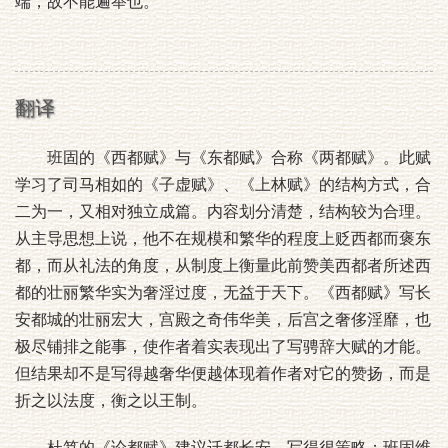
端，故不能遍举也。
翻译
班固的《西都赋》与《东都赋》合称《两都赋》。此赋
学习了司马相如的《子虚赋》、《上林赋》的结构方式，合
二为一，又相对独立成篇。内容划分清楚，结构较为合理。
从主导思想上说，他不在规模和繁华的程度上贬西都而褒东
都，而从礼法的角度，从制度上衡量此前赞美西都者所述西
都的壮丽繁华实为奢淫过度，无益于天下。《西都赋》写长
安都城的壮丽宏大，宫殿之奇伟华美，后宫之奢侈淫靡，也
极尽铺排之能事，使作者着实表现出了写骋辞大赋的才能。
但结果却不是写得越奢华便越体现着作者对它的赞扬，而是
折之以法度，衡之以王制。
杜笃的《论都赋》建议迁都长安，写得很策略；班固维