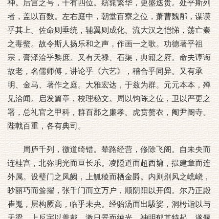
神。后宫之号，十有四位。窈窕繁华，更盛迭贵。处乎斯列
者，盖以百数。左右庭中，朝堂百寮之位，萧曹魏邴，谋谟
乎其上。佐命则垂统，辅翼则成化。流大汉之恺悌，荡亡秦
之毒螫。故令斯人扬乐和之声，作画一之歌。功德著乎祖
宗，膏泽洽乎黎庶。又有天禄、石渠，典籍之府。命夫谆诲
故老，名儒师傅，讲论乎《六艺》，稽合乎同异。又有承
明、金马、著作之庭。大雅宏达，于兹为群。元元本本，殚
见洽闻。启发篇章，校理秘文。周以钩陈之位，卫以严更之
署，总礼官之甲科，群百郡之廉孝。虎贲赘衣，阉尹阍寺。
陛戟百重，各有典司。
周庐千列，徼道绮错。辇路经营，修除飞阁。自未央而
连桂宫，北弥明光而亘长乐。凌隥道而超西墉，掍建章而连
外属。设璧门之凤阙，上觚稜而栖金爵。内则别风之嶕峣，
眇丽巧而耸擢，张千门而立万户，顺阴阳以开阖。尔乃正殿
崔嵬，层构厥高，临乎未央。经骀汤而出馺娑，洞枍诣以与
天梁。上反宇以盖戴，激日景而纳光。神明郁其特起，遂偃