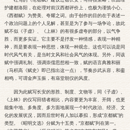
护建都洛阳，在处理对前汉西都评价上，也极为谨慎小心。
《西都赋》为赞美、夸耀之词。由于创作的目的在于表述一
个政治问题上的个人见解，甚至是为了参与一场争论，故此
赋不似《子虚》、《上林》的有很多虚夸的部分，以气争
胜，而更多实证。它主要不是抒发一种情感，表现一种精
神，而是要表现一种思想，体现一种观念。这也可以说是同
时代风气有关，是当时文风和社会风气的体现。另外，同该
赋中强调礼制、强调崇儒思想相一致，赋的语言典雅和丽
（马积高《赋史》即已指出这一点），节奏步武从容，和銮
相鸣，可谓金声玉振，有庙堂朝仪的风度。
因为此赋写长安的形胜、制度、文物等，同《子虚》、
《上林》的仅写田猎者相比，内容要更为丰富、开阔，也更
能集中地、多角度、多方面地展现一个时代政治、经济、文
化的发展状况，因而后世时有人加以摹拟，形成“京都赋”的
类型。《昭明文选》分赋为十五类，“京都赋”列在第一。