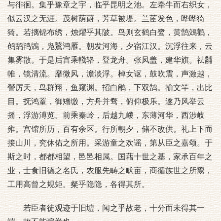
与徘徊。集乎豫章之宇，临乎昆明之池。左牵牛而右织女，
似云汉之无涯。茂树荫蔚，芳草被堤。兰茝发色，晔晔猗
猗。若摛锦布绣，烛燿乎其陂。鸟则玄鹤白鹭，黄鹄鵁鹳，
鸧鸹鸨鶂，凫鷖鸿雁。朝发河海，夕宿江汉。沉浮往来，云
集雾散。于是后宫乘輚辂，登龙舟。张凤盖，建华旗。祛黼
帷，镜清流。靡微风，澹淡浮。棹女讴，鼓吹震，声激越，
謍厉天，鸟群翔，鱼窥渊。招白鹇，下双鹄。揄文竿，出比
目。抚鸿罿，御矰缴，方舟并骛，俯仰极乐。遂乃风举云
摇，浮游溥览。前乘秦岭，后越九嵕，东薄河华，西涉岐
雍。宫馆所历，百有余区。行所朝夕，储不改供。礼上下而
接山川，究休佑之所用。采游童之欢谣，第从臣之嘉颂。于
斯之时，都都相望，邑邑相属。国藉十世之基，家承百年之
业，士食旧德之名氏，农服先畴之畎亩，商循族世之所鬻，
工用高曾之规矩。粲乎隐隐，各得其所。
若臣者徒观迹于旧墟，闻之乎故老，十分而未得其一