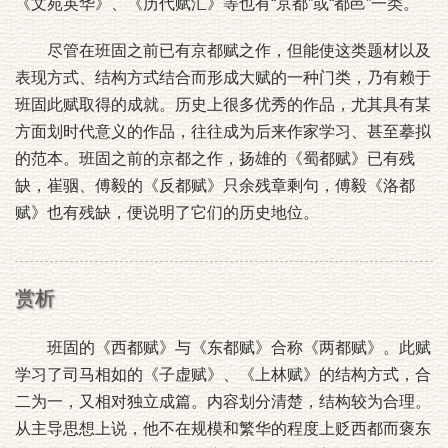
《文苑英华》、《历代赋汇》等也有“京都”或“都邑”一类。
尽管在班固之前已有京都赋之作，但能使这类题材以及
表现方式、结构方式结合而形成大赋的一种门类，乃有赖于
班固此赋取得的成就。历史上很多优秀的作品，尤其具有某
方面划时代意义的作品，往往成为后来作家学习、甚至摹拟
的范本。班固之前的京都之作，扬雄的《蜀都赋》已有残
缺，崔骃、傅毅的《反都赋》只余残章剩句，傅毅《洛都
赋》也有残缺，便说明了它们的历史地位。
赏析
班固的《西都赋》与《东都赋》合称《两都赋》。此赋
学习了司马相如的《子虚赋》、《上林赋》的结构方式，合
二为一，又相对独立成篇。内容划分清楚，结构较为合理。
从主导思想上说，他不在规模和繁华的程度上贬西都而褒东