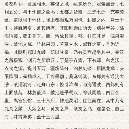
名都对郭，邑居相承。英俊之域，绂冕所兴。冠盖如云，七
相五公。与乎州郡之豪杰，五都之货殖，三选七迁，充奉陵
邑。盖以强干弱枝，隆上都而观万国也。封畿之内，厥土千
里，逴跞诸夏，兼其所有。其阳则崇山隐天，幽林穹谷，陆
海珍藏，蓝田美玉。商、洛缘其隈，鄠、杜滨其足，源泉灌
注，陂池交属。竹林果园，芳草甘木，郊野之富，号为近
蜀。其阴则冠以九嵕，陪以甘泉，乃有灵宫起乎其中。秦汉
之所极观，渊云之所颂叹，于是乎存焉。下有郑、白之沃，
衣食之源。提封五万，疆埸绮分，沟塍刻镂，原隰龙鳞，决
渠降雨，荷插成云。五谷垂颖，桑麻铺棻。东郊则有通沟大
漕，溃渭洞河，泛舟山东，控引淮湖，与海通波。西郊则有
上囿禁苑，林麓薮泽，陂池连乎蜀汉，缭以周墙，四百余
里。离宫别馆，三十六所。神池灵沼，往往而在。其中乃有
九真之麟，大宛之马，黄支之犀，条支之鸟。逾昆仑，越巨
海，殊方异类，至于三万里。