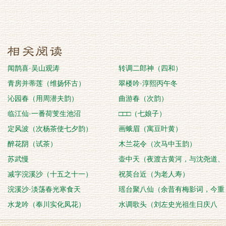
闻鹊喜·吴山观涛
转调二郎神（四和）
青房并蒂莲（维扬怀古）
翠楼吟·淳熙丙午冬
沁园春（用周潜夫韵）
曲游春（次韵）
临江仙·一番荷芰生池沼
□□□（七娘子）
定风波（次杨茶使七夕韵）
画蛾眉（寓豆叶黄）
醉花阴（试茶）
木兰花令（次马中玉韵）
苏武慢
壶中天（夜渡古黄河，与沈尧道、
减字浣溪沙（十五之十一）
曾子敬同赋）
祝英台近（为老人寿）
浣溪沙·淡荡春光寒食天
瑶台聚八仙（余昔有梅影词，今重
水龙吟（奉川实化凤花）
为模写）
水调歌头（刘左史光祖生日庆八
十）