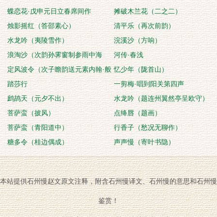
蝶恋花·戊申元日立春席间作
摊破木兰花（二之二）
烛影摇红（答邵素心）
清平乐（再次前韵）
水龙吟（夷陵雪作）
浣溪沙（方响）
浪淘沙（次韵孙霁窗制参雨中海
河传·春浅
棠）
定风波令（次子瞻韵送元素内翰·般
忆少年（陇首山）
涉调）
踏莎行
一剪梅·唱到阳关第四声
鹧鸪天（元夕不出）
水龙吟（题连州翼然亭呈欧守）
菩萨蛮（披风）
点绛唇（题画）
菩萨蛮（青阳道中）
行香子（愁况无聊作）
糖多令（桂边偶成）
声声慢（寄叶书隐）
本站提供石州慢赵文原文注释，附含石州慢译文、石州慢的意思和石州慢
鉴赏！