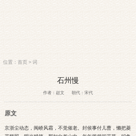
位置：
首页
>
词
石州慢
作者：赵文
朝代：宋代
原文
京浙尘动态，闽峤风霜，不觉催老。封侯事付儿曹，懒把菱