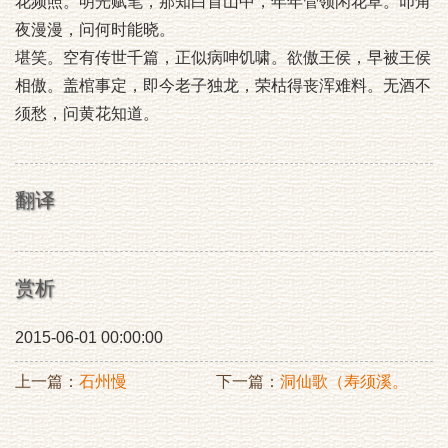
花频照。明光赋笔，那知白首山中，年年管领闲花草。叩角
夜漫漫，问何时能晓。
堪笑。空有传世千篇，正似病呻饥啸。欲傲王侯，早被王侯
相傲。盖棺事定，即今老子独龙，荣枯得丧浑难料。无酒不
须愁，问黄花知道。
翻译
赏析
2015-06-01 00:00:00
上一篇：
石州慢
下一篇：
洞仙歌（寿须溪。
是年，其子受鹭洲山长）