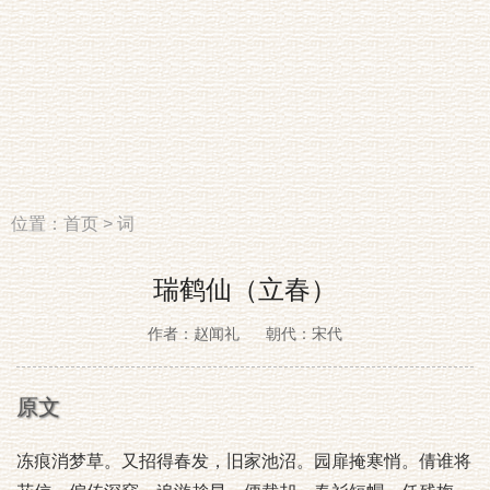
位置：
首页
>
词
瑞鹤仙（立春）
作者：赵闻礼
朝代：宋代
原文
冻痕消梦草。又招得春发，旧家池沼。园扉掩寒悄。倩谁将