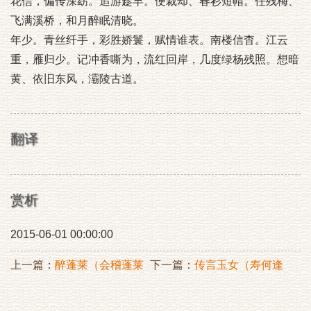
花信，偏传深窈。追游趁早。便裁却、春衫短帽。任残梅、
飞满溪桥，和月醉眠清晓。
年少。青丝纤手，彩胜娇鬟，赋情谁表。南楼信杳。江云
重，雁归少。记冲香嘶为，流红回岸，几度绿杨残照。想暗
黄、依旧东风，灞陵古道。
翻译
赏析
2015-06-01 00:00:00
上一篇：
醉蓬莱（会稽蓬莱
下一篇：
传言玉女（寿何逢
阁怀古）
原母夫人九十一）