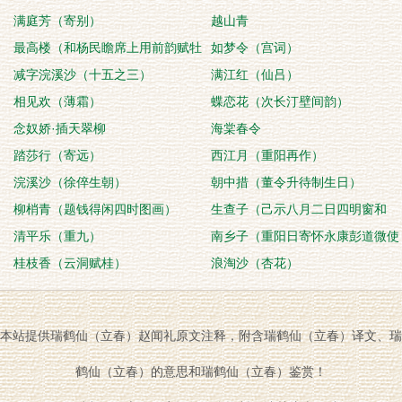
满庭芳（寄别）
越山青
最高楼（和杨民瞻席上用前韵赋牡
如梦令（宫词）
丹）
减字浣溪沙（十五之三）
满江红（仙吕）
相见欢（薄霜）
蝶恋花（次长汀壁间韵）
念奴娇·插天翠柳
海棠春令
踏莎行（寄远）
西江月（重阳再作）
浣溪沙（徐倅生朝）
朝中措（董令升待制生日）
柳梢青（题钱得闲四时图画）
生查子（己示八月二日四明窗和
清平乐（重九）
韵）
南乡子（重阳日寄怀永康彭道微使
桂枝香（云洞赋桂）
君，用坡旧韵）
浪淘沙（杏花）
本站提供瑞鹤仙（立春）赵闻礼原文注释，附含瑞鹤仙（立春）译文、瑞
鹤仙（立春）的意思和瑞鹤仙（立春）鉴赏！