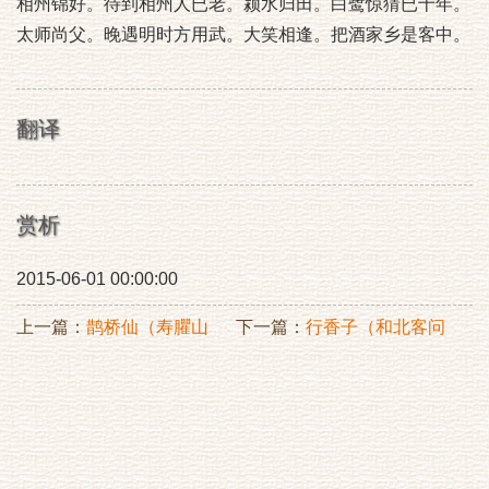
相州锦好。待到相州人已老。颍水归田。白鹭惊猜已十年。
太师尚父。晚遇明时方用武。大笑相逢。把酒家乡是客中。
翻译
赏析
2015-06-01 00:00:00
上一篇：
鹊桥仙（寿臞山
下一篇：
行香子（和北客问
母）
梅，白氏，长安人）