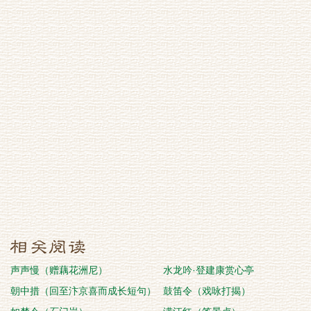
声声慢（赠藕花洲尼）
水龙吟·登建康赏心亭
朝中措（回至汴京喜而成长短句）
鼓笛令（戏咏打揭）