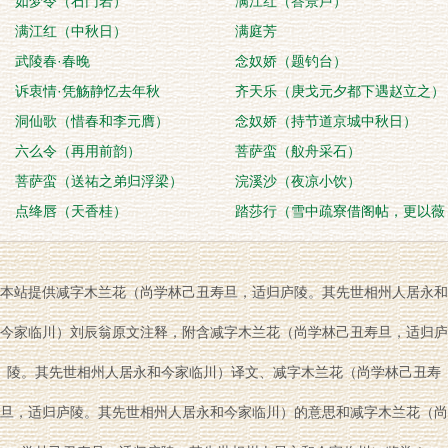
如梦令（石门岩）
满江红（答景卢）
满江红（中秋日）
满庭芳
武陵春·春晚
念奴娇（题钓台）
诉衷情·凭觞静忆去年秋
齐天乐（庚戈元夕都下遇赵立之）
洞仙歌（惜春和李元膺）
念奴娇（持节道京城中秋日）
六么令（再用前韵）
菩萨蛮（舣舟采石）
菩萨蛮（送祐之弟归浮梁）
浣溪沙（夜凉小饮）
点绛唇（天香桂）
踏莎行（雪中疏寮借阁帖，更以薇
露送之）
本站提供减字木兰花（尚学林己丑寿旦，适归庐陵。其先世相州人居永和
今家临川）刘辰翁原文注释，附含减字木兰花（尚学林己丑寿旦，适归庐
陵。其先世相州人居永和今家临川）译文、减字木兰花（尚学林己丑寿
旦，适归庐陵。其先世相州人居永和今家临川）的意思和减字木兰花（尚