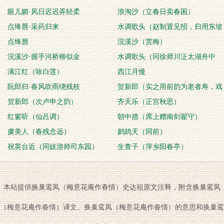
眼儿媚·风日迟迟弄轻柔
浪淘沙（立春日卖春困）
点绛唇·采药归来
水调歌头（赵制置见招，归用东坡
点绛唇
中秋韵，以见微意
浣溪沙（赏梅）
浣溪沙·握手河桥柳似金
水调歌头（同徐师川泛太湖舟中
满江红（咏白莲）
作）
西江月慢
阮郎归·春风吹雨绕残枝
贺新郎（实之用前韵为老者寿，戏
贺新郎（次卢申之韵）
答。）
齐天乐（正宫秋思）
红窗听（仙吕调）
朝中措（席上赠南剑翟守）
虞美人（春残念远）
鹧鸪天（同前）
祝英台近（同妓游帅司东园）
生查子（萍乡阳春亭）
本站提供换巢鸾凤（梅意花庵作春情）史达祖原文注释，附含换巢鸾凤
（梅意花庵作春情）译文、换巢鸾凤（梅意花庵作春情）的意思和换巢鸾