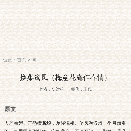
位置：
首页
>
词
换巢鸾凤（梅意花庵作春情）
作者：史达祖
朝代：宋代
原文
人若梅娇。正愁横断坞，梦绕溪桥。倚风融汉粉，坐月怨秦