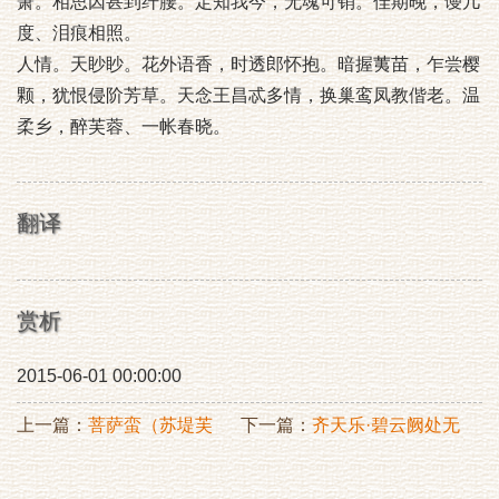
箫。相思因甚到纤腰。定知我今，无魂可销。佳期晚，谩几
度、泪痕相照。
人情。天眇眇。花外语香，时透郎怀抱。暗握荑苗，乍尝樱
颗，犹恨侵阶芳草。天念王昌忒多情，换巢鸾凤教偕老。温
柔乡，醉芙蓉、一帐春晓。
翻译
赏析
2015-06-01 00:00:00
上一篇：
菩萨蛮（苏堤芙
下一篇：
齐天乐·碧云阙处无
蓉）
多雨