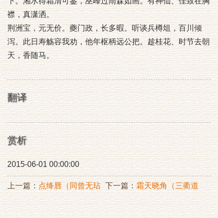
下。湘水得霜清可鉴，巫峰过雨森如画。有神仙、佳致在胸
襟，真潇洒。
荆洲宝，元无价。夔门政，长多暇。听谈兵樽俎，百川倾
泻。此日寿觞容我劝，他年枢柄远公把。趁桂花、时节去朝
天，香随马。
翻译
赏析
2015-06-01 00:00:00
上一篇：
点绛唇（同曾无玷
下一篇：
霜天晓角（三衢道
观沈赛娘棋）
中）