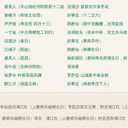
虞美人（羊山饯杜侍郎郡君十二姑
浣溪沙·簌簌衣巾落枣花
及外弟天逵）
秦楼月（和张文伯雪）
好事近（十二之六）
声声慢（寿吴宪·四月十三）
鹊桥仙（雨中赏酴醿，次周监税
一寸金（中吕商赠笔工刘衍）
韵）
水调歌头（癸未中秋，吉文共马德
浣溪沙（春日）
昌泛江）
好事近（乘风亭作）
江城子（凯旋）
鹊桥仙（林卿生日）
虞美人（琵琶）
烛影摇红（黄钟商毛荷塘生日，留
雨中花（次阎侍郎韵）
京不归，赋以寄意
堪画看
如梦令·昨夜雨疏风骤
菩萨蛮·山城夜半催金柝
酹江月（戏题玉林）
好事近（南都寄历下人）
本站提供满江红（上夔师乐秘阁生日）李廷忠原文注释，附含满江红（上
夔师乐秘阁生日）译文、满江红（上夔师乐秘阁生日）的意思和满江红