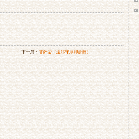
下一篇：
菩萨蛮（送郑守厚卿赴阙）