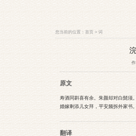
您当前的位置：
首页
>
词
作
原文
寿酒同斟喜有余。朱颜却对白髭须
婚嫁剩添儿女拜，平安频拆外家书
翻译