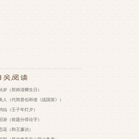
秋岁（郑帅清卿生日）
美人（代简督伯和借《战国策》）
鹤仙（壬子年灯夕）
旧游（前题分得论字）
恋花（和王廉访）