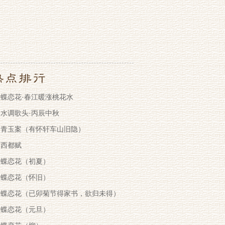
蝶恋花·春江暖涨桃花水
水调歌头·丙辰中秋
青玉案（有怀轩车山旧隐）
西都赋
蝶恋花（初夏）
蝶恋花（怀旧）
蝶恋花（已卯菊节得家书，欲归未得）
蝶恋花（元旦）