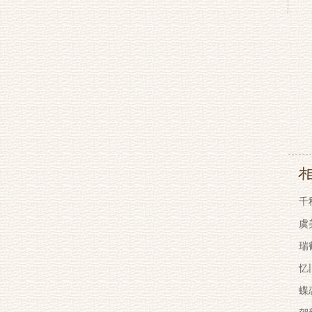
千
虞
瑞
忆
蝶