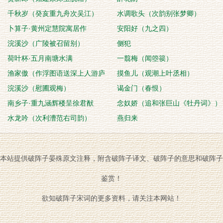
千秋岁（癸亥重九舟次吴江）
水调歌头（次韵别张梦卿）
卜算子·黄州定慧院寓居作
安阳好（九之四）
浣溪沙（广陵被召留别）
侧犯
荷叶杯·五月南塘水满
一翦梅（闻箜篌）
渔家傲（作浮图语送深上人游庐
摸鱼儿（观潮上叶丞相）
山）
浣溪沙（慰圃观梅）
谒金门（春恨）
南乡子·重九涵辉楼呈徐君猷
念奴娇（追和张巨山《牡丹词》）
水龙吟（次利漕范右司韵）
燕归来
本站提供破阵子晏殊原文注释，附含破阵子译文、破阵子的意思和破阵子
鉴赏！
欲知破阵子宋词的更多资料，请关注本网站！