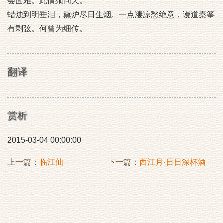
会面难。此情须问天。
蜡烛到明垂泪，熏炉尽日生烟。一点凄凉愁绝意，谩道秦筝
有剩弦。何曾为细传。
翻译
赏析
2015-03-04 00:00:00
上一篇：
临江仙
下一篇：
西江月·日日深杯酒
满