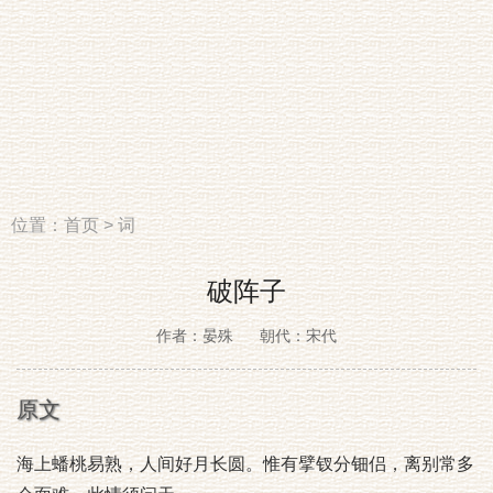
位置：
首页
>
词
破阵子
作者：晏殊
朝代：宋代
原文
海上蟠桃易熟，人间好月长圆。惟有擘钗分钿侣，离别常多