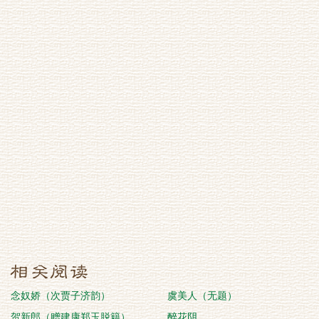
念奴娇（次贾子济韵）
虞美人（无题）
贺新郎（赠建康郑玉脱籍）
醉花阴