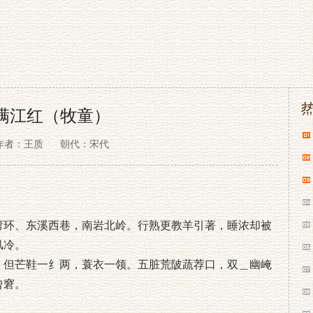
满江红（牧童）
作者：王质
朝代：宋代
弯环、东溪西巷，南岩北岭。行熟更教羊引著，睡浓却被
风冷。
。但芒鞋一纟两，蓑衣一领。五脏荒陂蔬荐口，双＿幽崦
曾窘。