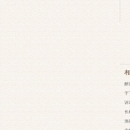
醉
于
诉
长
渔