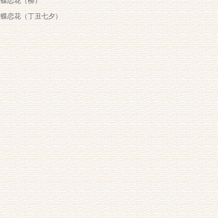
蝶恋花（柳）
蝶恋花（丁丑七夕）