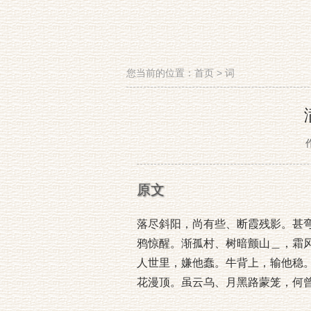
您当前的位置：
首页
>
词
原文
落尽斜阳，尚有些、断霞残影。甚
鸦惊醒。渐孤村、树暗颤山＿，霜
人世里，嫌他蠢。牛背上，输他稳
花漫顶。虽云乌、月黑路蒙笼，何