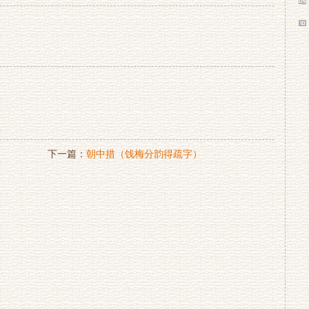
下一篇：
朝中措（饯梅分韵得疏字）