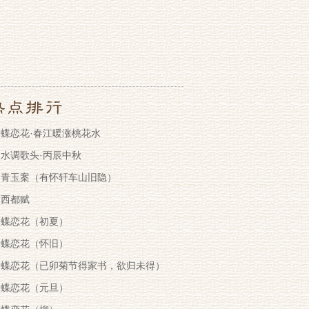
蝶恋花·春江暖涨桃花水
水调歌头·丙辰中秋
青玉案（有怀轩车山旧隐）
西都赋
蝶恋花（初夏）
蝶恋花（怀旧）
蝶恋花（已卯菊节得家书，欲归未得）
蝶恋花（元旦）