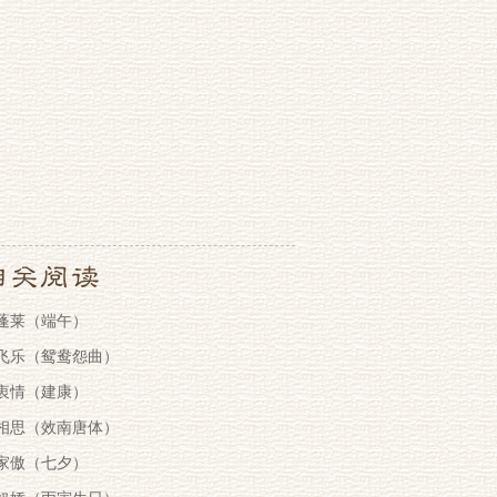
蓬莱（端午）
飞乐（鸳鸯怨曲）
衷情（建康）
相思（效南唐体）
家傲（七夕）