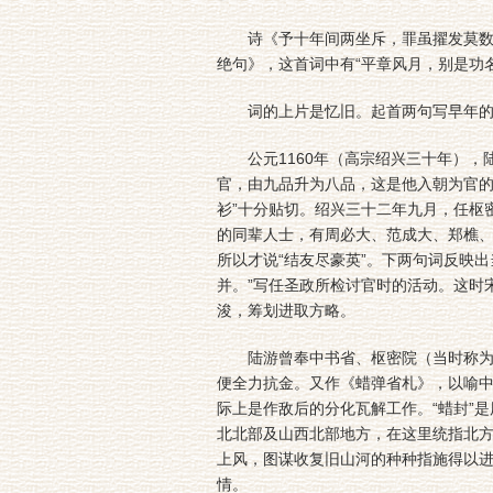
诗《予十年间两坐斥，罪虽擢发莫数，而
绝句》，这首词中有“平章风月，别是功
词的上片是忆旧。起首两句写早年的
公元1160年（高宗绍兴三十年），
官，由九品升为八品，这是他入朝为官的
衫”十分贴切。绍兴三十二年九月，任枢
的同辈人士，有周必大、范成大、郑樵
所以才说“结友尽豪英”。下两句词反映
并。”写任圣政所检讨官时的活动。这时
浚，筹划进取方略。
陆游曾奉中书省、枢密院（当时称为“
便全力抗金。又作《蜡弹省札》，以喻中
际上是作敌后的分化瓦解工作。“蜡封”
北北部及山西北部地方，在这里统指北方
上风，图谋收复旧山河的种种指施得以
情。