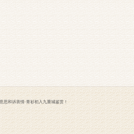
意思和诉衷情·青衫初入九重城鉴赏！