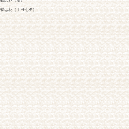
蝶恋花（柳）
蝶恋花（丁丑七夕）