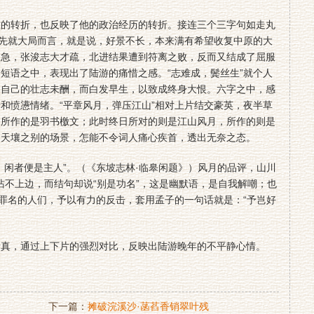
转折，也反映了他的政治经历的转折。接连三个三字句如走丸
，先就大局而言，就是说，好景不长，本来满有希望收复中原的大
过急，张浚志大才疏，北进结果遭到符离之败，反而又结成了屈服
短语之中，表现出了陆游的痛惜之感。“志难成，鬓丝生”就个人
，自己的壮志未酬，而白发早生，以致成终身大恨。六字之中，感
和愤懑情绪。“平章风月，弹压江山”相对上片结交豪英，夜半草
，所作的是羽书檄文；此时终日所对的则是江山风月，所作的则是
。天壤之别的场景，怎能不令词人痛心疾首，透出无奈之态。
闲者便是主人”。（《东坡志林·临皋闲题》）风月的品评，山川
字沾不上边，而结句却说“别是功名”，这是幽默语，是自我解嘲；也
的罪名的人们，予以有力的反击，套用孟子的一句话就是：“予岂好
，通过上下片的强烈对比，反映出陆游晚年的不平静心情。
下一篇：
摊破浣溪沙·菡萏香销翠叶残