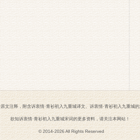
游原文注释，附含诉衷情·青衫初入九重城译文、诉衷情·青衫初入九重城的
欲知诉衷情·青衫初入九重城宋词的更多资料，请关注本网站！
© 2014-2026 All Rights Reserved