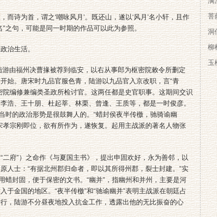
韩
满
菩
诗为首，谓之‘嘲咏风月’。既还山，遂以‘风月’名小轩，且作
名”之句，可能是同一时期的作品可以此为参照。
洞
柳
政治生活。
玉
陆游由福州决曹掾被荐到临安，以右从事郎为枢密院敕令所删定
开始。唐宋时九品官服色青，陆游以九品官入京改职，言“青
密院编修兼编类圣政所检讨官。这两任都是史官职事。这期间交识
、李浩、王十朋、杜起莘、林栗、曾逢、王质等，都是一时俊彦。
出当时的政治形势是很鼓舞人的。“蜡封侯夜半传檄，驰骑谕幽
宋孝宗刚即位，欲有所作为，遂恢复。起用主战派的著名人物张
二府”）之命作《与夏国主书》，提出申固欢好，永为善邻，以
原人士：“有据北州郡归命者，即以其所得州郡，裂士封建。”实
是用蜡封固，便于保密的文书。“幽并”，指幽州和并州，主要是河
入于金国的地区。“夜半传檄”和“驰谕幽并”表明主战派在朝廷占
进行，陆游不分昼夜地投入抗金工作，透露出他的无比振奋的心