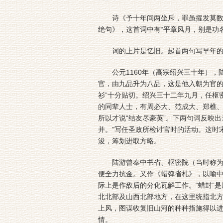
诗《予十年间两坐斥，罪虽擢发莫数，而
绝句》，这首词中有“平章风月，别是功
词的上片是忆旧。起首两句写早年的
公元1160年（高宗绍兴三十年），
官，由九品升为八品，这是他入朝为官的
衫”十分贴切。绍兴三十二年九月，任枢
的同辈人士，有周必大、范成大、郑樵
所以才说“结友尽豪英”。下两句词反映
并。”写任圣政所检讨官时的活动。这时
浚，筹划进取方略。
陆游曾奉中书省、枢密院（当时称为“
便全力抗金。又作《蜡弹省札》，以喻中
际上是作敌后的分化瓦解工作。“蜡封”
北北部及山西北部地方，在这里统指北方
上风，图谋收复旧山河的种种指施得以
情。