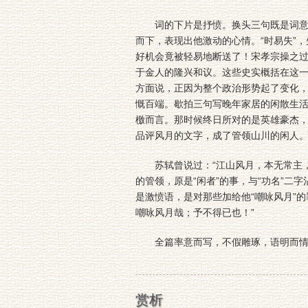
词的下片是抒愤。换头三句既是词意的
而下，表现出他激动的心情。“时易失”
好机会竟被轻易地断送了！宋孝宗操之
于金人的隆兴和议。这些史实概括在这一
方面说，正因为整个政治形势起了变化
慨百端。歇拍三句写晚年家居的闲散生活
檄而言。那时候终日所对的是英雄豪杰
品评风月的文字，成了管领山川的闲人
苏轼曾说过：“江山风月，本无常主，
的管领，原是“闲者”的事，与“功名”二
是激愤语，是对那些加给他“嘲咏风月”
嘲咏风月哉；予不得已也！”
全篇率意而写，不假雕琢，语明而情真
赏析