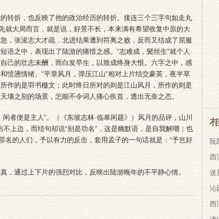
转折，也反映了他的政治经历的转折。接连三个三字句如走丸
，先就大局而言，就是说，好景不长，本来满有希望收复中原的大
过急，张浚志大才疏，北进结果遭到符离之败，反而又结成了屈服
短语之中，表现出了陆游的痛惜之感。“志难成，鬓丝生”就个人
，自己的壮志未酬，而白发早生，以致成终身大恨。六字之中，感
和愤懑情绪。“平章风月，弹压江山”相对上片结交豪英，夜半草
，所作的是羽书檄文；此时终日所对的则是江山风月，所作的则是
。天壤之别的场景，怎能不令词人痛心疾首，透出无奈之态。
闲者便是主人”。（《东坡志林·临皋闲题》）风月的品评，山川
字沾不上边，而结句却说“别是功名”，这是幽默语，是自我解嘲；也
的罪名的人们，予以有力的反击，套用孟子的一句话就是：“予岂好
阮
西
，通过上下片的强烈对比，反映出陆游晚年的不平静心情。
送
沁
西