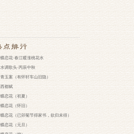
蝶恋花·春江暖涨桃花水
水调歌头·丙辰中秋
青玉案（有怀轩车山旧隐）
西都赋
蝶恋花（初夏）
蝶恋花（怀旧）
蝶恋花（已卯菊节得家书，欲归未得）
蝶恋花（元旦）