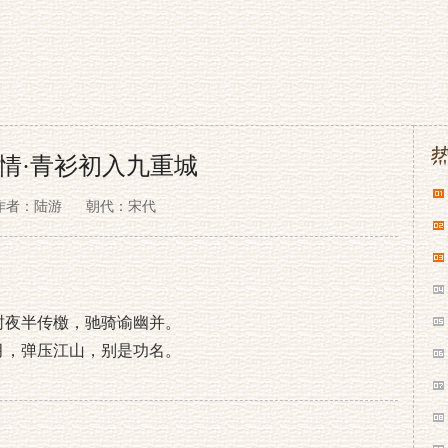
情·青衫初入九重城
作者：陆游
朝代：宋代
封夜半传檄，驰骑谕幽并。
月，弹压江山，别是功名。