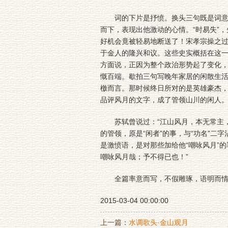
词的下片是抒愤。换头三句既是词意的
而下，表现出他激动的心情。“时易失”
好机会竟被轻易地断送了！宋孝宗操之
于金人的隆兴和议。这些史实概括在这一
方面说，正因为整个政治形势起了变化
慨百端。歇拍三句写晚年家居的闲散生活
檄而言。那时候终日所对的是英雄豪杰
品评风月的文字，成了管领山川的闲人
苏轼曾说过：“江山风月，本无常主，
的管领，原是“闲者”的事，与“功名”二
是激愤语，是对那些加给他“嘲咏风月”
嘲咏风月哉；予不得已也！”
全篇率意而写，不假雕琢，语明而情真
2015-03-04 00:00:00
上一篇：
水调歌头·金山观月