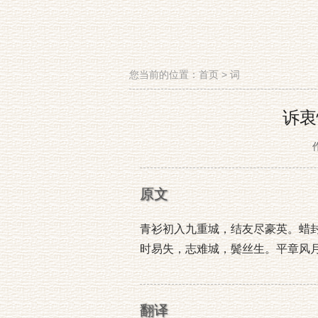
您当前的位置：
首页
>
词
诉衷
原文
青衫初入九重城，结友尽豪英。蜡
时易失，志难城，鬓丝生。平章风
翻译