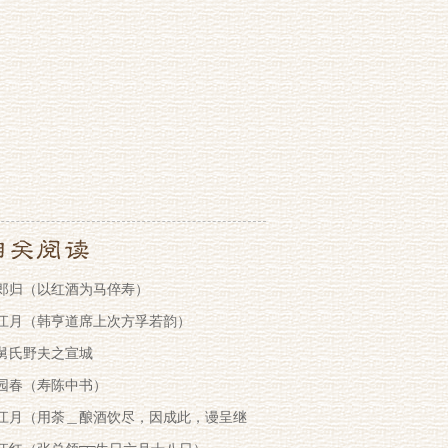
郎归（以红酒为马倅寿）
江月（韩亨道席上次方孚若韵）
舅氏野夫之宣城
园春（寿陈中书）
江月（用荼＿酿酒饮尽，因成此，谩呈继