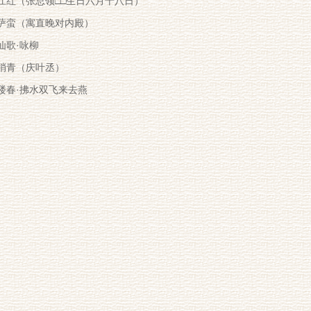
王炎）
江红（张总领□□生日六月十八日）
萨蛮（寓直晚对内殿）
仙歌·咏柳
梢青（庆叶丞）
楼春·拂水双飞来去燕