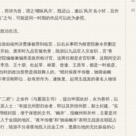
诗为首，谓之‘嘲咏风月’。既还山，遂以‘风月’名小轩，且作
名”之句，可能是同一时期的作品可以此为参照。
政治生活。
陆游由福州决曹掾被荐到临安，以右从事郎为枢密院敕令所删定
开始。唐宋时九品官服色青，陆游以九品官入京改职，言“青
密院编修兼编类圣政所检讨官。这两任都是史官职事。这期间交识
、李浩、王十朋、杜起莘、林栗、曾逢、王质等，都是一时俊彦。
出当时的政治形势是很鼓舞人的。“蜡封侯夜半传檄，驰骑谕幽
宋孝宗刚即位，欲有所作为，遂恢复。起用主战派的著名人物张
二府”）之命作《与夏国主书》，提出申固欢好，永为善邻，以
原人士：“有据北州郡归命者，即以其所得州郡，裂士封建。”实
是用蜡封固，便于保密的文书。“幽并”，指幽州和并州，主要是河
入于金国的地区。“夜半传檄”和“驰谕幽并”表明主战派在朝廷占
进行，陆游不分昼夜地投入抗金工作，透露出他的无比振奋的心