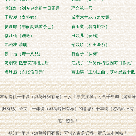
满江红（刘左史光祖生日正月十
瑶台第一层
日）
千秋岁（寿外姑）
减字木兰花（寿女婿）
贺新郎（用前韵赋黄荼＿）
青玉案（暮春旅怀）
临江仙（赠送）
丑奴儿（春残）
鹊踏枝·清明
念奴娇（和王圣俞）
朝中措（寿十八兄）
行香子（探梅）
贺明朝·忆昔花间相见后
江城子（外舅作梅玻因寿日作此）
点绛唇（次张伯修韵）
蓦山溪（王明之曲，芗林易置十数
字歌之）
本站提供千年调（游葛岭归有感）王义山原文注释，附含千年调（游葛岭
归有感）译文、千年调（游葛岭归有感）的意思和千年调（游葛岭归有
感）鉴赏！
欲知千年调（游葛岭归有感）宋词的更多资料，请关注本网站！