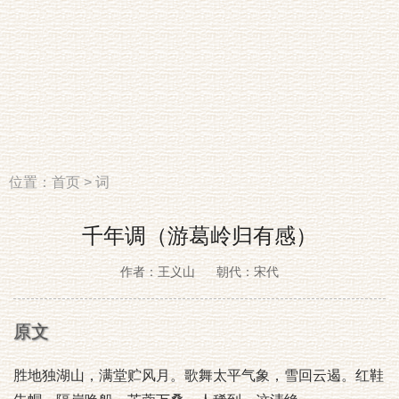
位置：
首页
>
词
千年调（游葛岭归有感）
作者：王义山
朝代：宋代
原文
胜地独湖山，满堂贮风月。歌舞太平气象，雪回云遏。红鞋