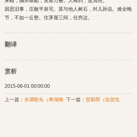
朱帽，隔岸唤船，芙蓉万叠。人稀到，这清绝。
因思旧事，庄敞平泉宅。莫与他人树石，对儿孙说。难全晚
节，不如一丘壑。住茅屋三间，任穷达。
翻译
赏析
2015-06-01 00:00:00
上一篇：
水调歌头（寿湖南
下一篇：
贺新郎（自贺生
胡太初）
孙。丙戌西月）