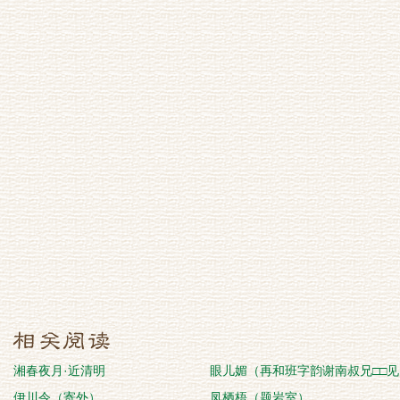
湘春夜月·近清明
眼儿媚（再和班字韵谢南叔兄□□见
伊川令（寄外）
贻生日）
凤栖梧（题岩室）