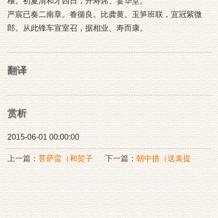
穰。初夏清和才四日，开寿席、宴华堂。
严宸已奏二南章。眷循良。比龚黄。玉笋班联，宜冠紫微
郎。从此锋车宣室召，据相业、寿而康。
翻译
赏析
2015-06-01 00:00:00
上一篇：
菩萨蛮（和贺子
下一篇：
朝中措（送袁提
忱）
举）