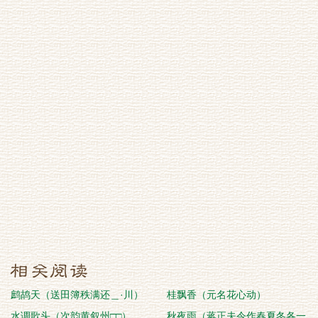
鹧鸪天（送田簿秩满还＿·川）
桂飘香（元名花心动）
水调歌头（次韵黄叙州□□）
秋夜雨（蒋正夫令作春夏冬各一