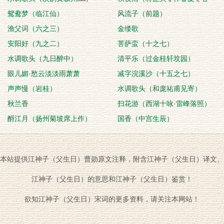
鸳鸯梦（临江仙）
阕，次前韵）
风流子（前题）
渔父词（六之三）
金缕歌
安阳好（九之二）
菩萨蛮（十之七）
水调歌头（九日醉中）
清平乐（过金桂轩坟园）
眼儿媚·愁云淡淡雨萧萧
减字浣溪沙（十五之七）
声声慢（岩桂）
水调歌头（和庞祐甫见寄）
秋兰香
扫花游（西湖十咏·雷峰落照）
酹江月（扬州菊坡席上作）
国香（中宫生辰）
本站提供江神子（父生日）曹勋原文注释，附含江神子（父生日）译文、
江神子（父生日）的意思和江神子（父生日）鉴赏！
欲知江神子（父生日）宋词的更多资料，请关注本网站！