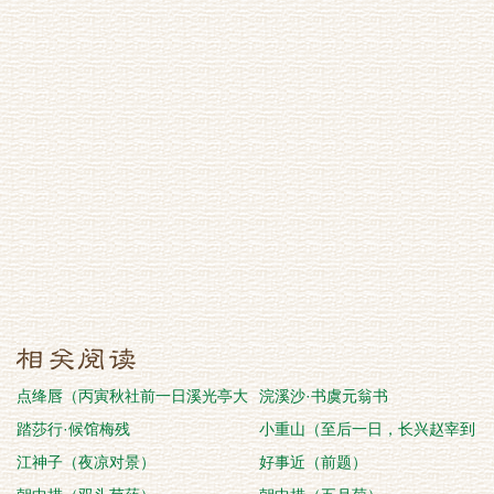
点绛唇（丙寅秋社前一日溪光亭大
浣溪沙·书虞元翁书
雨作）
踏莎行·候馆梅残
小重山（至后一日，长兴赵宰到
江神子（夜凉对景）
郡，并招归安、乌程
好事近（前题）