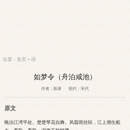
位置：
首页
>
词
如梦令（舟泊咸池）
作者：陈著
朝代：宋代
原文
晚泊江湾平处。楚楚苹花自舞。风翦雨丝轻，江上潮生船