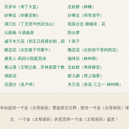
百岁令（寿丁大监）
念奴娇（林檎）
好事近（仰赓圣制）
好事近（和李清宇）
满江红（丁丑登均州武当山）
祝英台近·柳烟浓，花
沁园春·斗酒彘肩
阳台梦
减字木兰花（初五日昌甫生朝，因
卜算子
庆七十）
蝶恋花（次韵黄子羽重午）
蝶恋花（次韵张千里驹照花）
虞美人·风回小院庭芜绿
抛球乐（林钟商）
蓦山溪（王明之曲，芗林易置十数
念奴娇（寿薛稼堂）
字歌之）
满路花
眼儿媚（席上瑞香）
浣溪沙（送卢倅）
木兰花（杏花·三之一·林钟商）
本站提供一寸金（太母诞辰）曹勋原文注释，附含一寸金（太母诞辰）译
文、一寸金（太母诞辰）的意思和一寸金（太母诞辰）鉴赏！