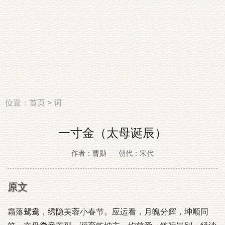
位置：
首页
>
词
一寸金（太母诞辰）
作者：曹勋
朝代：宋代
原文
霜落鸳鸯，绣隐芙蓉小春节。应运看，月魄分辉，坤顺同