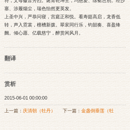
符，文母徽音芳烈。诞育乾坤主，均慈爱、练裙岂别。经沙
塞、涉履烟尘，瑞色怡然更英发。
上圣中兴，严恭问寝，宫庭正和悦。看寿筵高启，龙香低
转，声入霓裳，檀槽新拨。翠衮同行乐，钧韶奏、喜盈绛
阙。倾心愿、亿载慈宁，醉赏闲风月。
翻译
赏析
2015-06-01 00:00:00
上一篇：
庆清朝（牡丹）
下一篇：
金盏倒垂莲（牡
丹）