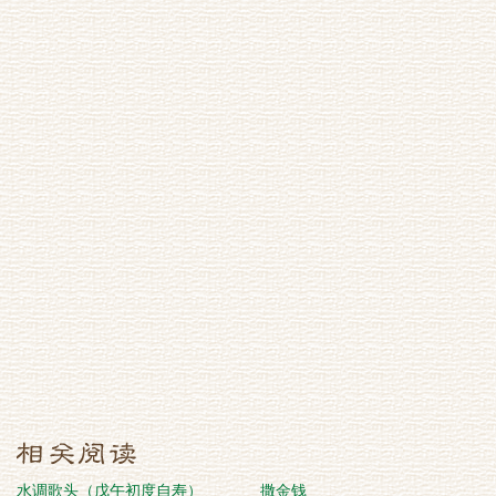
水调歌头（戊午初度自寿）
撒金钱