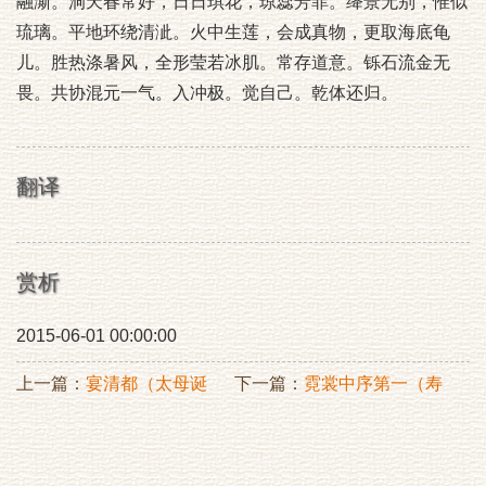
融澌。洞天春常好，日日琪花，琼蕊芳菲。绛景无别，惟似
琉璃。平地环绕清泚。火中生莲，会成真物，更取海底龟
儿。胜热涤暑风，全形莹若冰肌。常存道意。铄石流金无
畏。共协混元一气。入冲极。觉自己。乾体还归。
翻译
赏析
2015-06-01 00:00:00
上一篇：
宴清都（太母诞
下一篇：
霓裳中序第一（寿
辰）
王之朝）