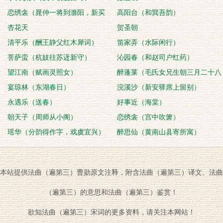
恋绣衾（晁仲一将到滁阳，新买
高阳台（和巽吾韵）
妾）
杏花天
贺圣朝
清平乐（酬王静父红木犀词）
笛家弄（水际闲行）
菩萨蛮（杭妓往苏迓新守）
沁园春（和赵司户红药）
望江南（赋画灵照女）
醉蓬莱（毛氏女兄生朝三月二十八
宴琼林（东湖春日）
日）
浣溪沙（新安驿席上留别）
永遇乐（送春）
好事近（海棠）
朝天子（周师从小阁）
恋绣衾（宫中吹箫）
瑶华（分韵得作字，戏虞宜兴）
醉思仙（黄南山县寄所寓）
本站提供法曲（遍第三）曹勋原文注释，附含法曲（遍第三）译文、法曲
（遍第三）的意思和法曲（遍第三）鉴赏！
欲知法曲（遍第三）宋词的更多资料，请关注本网站！