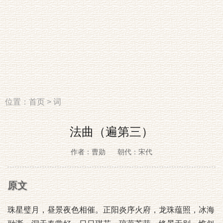
位置：
首页
>
词
法曲（遍第三）
作者：曹勋
朝代：宋代
原文
珠星璧月，昼景夜色相催。正阳炎序火府，龙珠蕴照，冰海