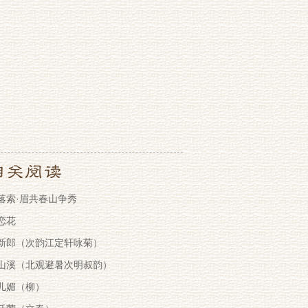
落索·眉共春山争秀
恋花
新郎（次韵江定轩咏菊）
山溪（北观避暑次明叔韵）
儿媚（柳）