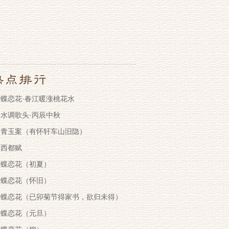
蝶恋花·春江暖涨桃花水
水调歌头·丙辰中秋
青玉案（有怀轩车山旧隐）
西都赋
蝶恋花（初夏）
蝶恋花（怀旧）
蝶恋花（已卯菊节得家书，欲归未得）
蝶恋花（元旦）