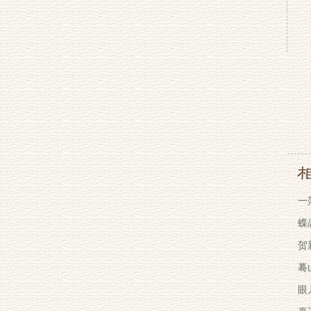
一
蝶
贺
蓦
眼