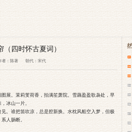
帘（四时怀古夏词）
作者：陈著
朝代：宋代
湘图展。茉莉芰荷香，拍满笙萧院。雪藕盈盈歌袅处，早
靠，冰山一片。
曾见。谁把笛吹凉，总是腔新换。水枕风船空入梦，但极
，系人肠断。