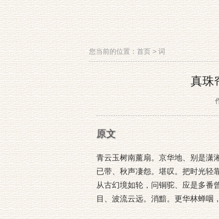
您当前的位置：
首页
>
词
真珠
原文
青云玉树南薰扇。京华地、别是潇
已带、秋声凄怨。堪叹。把时光轻
从古幻境如轮，问铜驼、应是多番
目、波流云远。消黯。更华林蝉咽