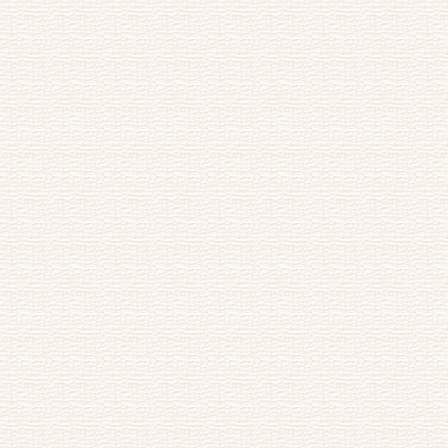
田不伐韵）
枕屏）