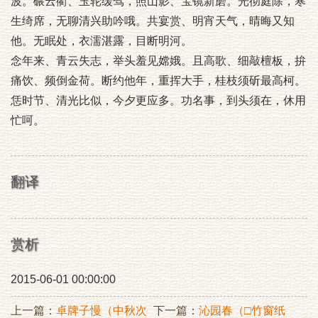
波。碾云衢、玉轮缓驾，照山影、宝镜新磨。光彻庭除，寒
生绮席，无聊清兴助吟哦。共宴赏、明宵天气，晴晦又知
他。无眠处，衣濡湛露，目断明河。
念年来、青云失志，举头羞见嫦娥。且高歌、细敲檀板，拚
痛饮、频倒金荷。断约他年，重挥大手，桂枝须斫最高柯。
恁时节、清光比似，今夕更应多。功名事，到头须在，休用
忙呵。
翻译
赏析
2015-06-01 00:00:00
上一篇：
卓牌子慢（中秋次
下一篇：
沁园春（□竹窗纸