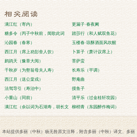
满江红（寄内）
更漏子·春夜阑
糖多令（丙子中秋前，闻歌此词
踏莎行（和人赋双鱼花）
者，即席借芦叶满汀
沁园春（春寒）
玉楼春·琼酥酒面风吹醒
西江月（席上劝彭舍人饮）
卜算子（萧计议席上）
鹧鸪天（豫章大阅）
菩萨蛮
千秋岁（为壑翁母夫人寿）
长寿乐（平调）
西江月（送公棠戎）
野庵曲
法驾导引（寿治中）
摸鱼子
小重山（同前）
清平乐（过金桂轩坟园）
满江红（余以词为石湖寿，胡长文
柳梢青（东园醉作梅词）
见和，复用韵谢之
本站提供多丽（中秋）杨无咎原文注释，附含多丽（中秋）译文、多丽