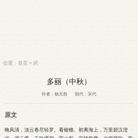
位置：
首页
>
词
多丽（中秋）
作者：杨无咎
朝代：宋代
原文
晚风清，淡云卷尽轻罗。看银蟾、初离海上，万里碧汉澄