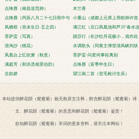
点绛唇（南昌送范帅）
木兰香
点绛唇（丙辰八月二十七日雨中与
小重山（成都上元席上用权帅许觉
何彦亨小饮）
凤栖梧（癸未生日·五之四）
民韵）
满江红（京口凤凰池和芦川“春水
菩萨蛮（写真）
天”韵。池
踏莎行（长沙牡丹花极小，戏作此
浪淘沙（桃花）
词，）
水调歌头（同黄主簿登清风峡刘状
凤凰台上忆吹箫（秋意）
元读书岩）
菩萨蛮·问君何事轻离别
满庭芳（和洪丞相景伯韵）
点绛唇（富季申生日）
念奴娇
望江南二首（贺毛检讨生辰）
本站提供醉花阴（鸳鸯菊）杨无咎原文注释，附含醉花阴（鸳鸯菊）译
文、醉花阴（鸳鸯菊）的意思和醉花阴（鸳鸯菊）鉴赏！
欲知醉花阴（鸳鸯菊）宋词的更多资料，请关注本网站！