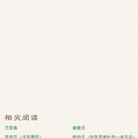
万里春
秦楼月
菩萨蛮（戊辰重阳）
鹧鸪天（祝良显家牡丹一本百朵）