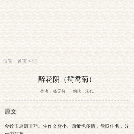
位置：
首页
>
词
醉花阴（鸳鸯菊）
作者：杨无咎
朝代：宋代
原文
金铃玉屑嫌非巧。生作文鸳小。西帝也多情，偷取佳名，分