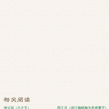
渔父词（六之五）
西江月（借江梅蜡梅为意寿董守）