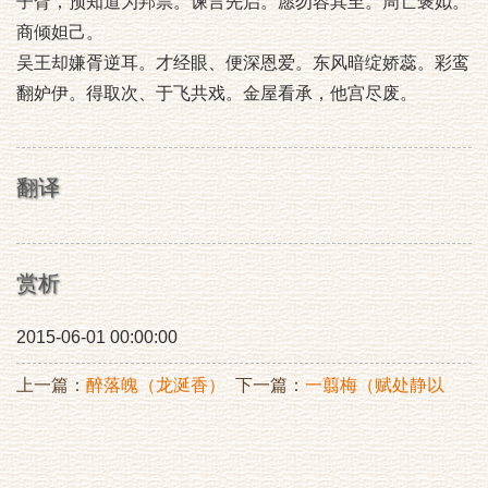
子胥，预知道为邦祟。谏言先启。愿勿容其至。周亡褒姒。
商倾妲己。
吴王却嫌胥逆耳。才经眼、便深恩爱。东风暗绽娇蕊。彩鸾
翻妒伊。得取次、于飞共戏。金屋看承，他宫尽废。
翻译
赏析
2015-06-01 00:00:00
上一篇：
醉落魄（龙涎香）
下一篇：
一翦梅（赋处静以
梅花枝见赠）