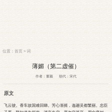
位置：
首页
>
词
薄媚（第二虚催）
作者：董颖
朝代：宋代
原文
飞云驶。香车故国难回睇。芳心渐摇，迤逦吴都繁丽。忠臣