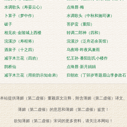
水调歌头（寿晏云心）
点绛唇·梅
卜算子（梦中作）
水调歌头（中秋和施司谏）
破子
菩萨蛮（重阳）
相见欢·金陵城上西楼
转调二郎神（四和）
浣溪沙（寿程将）
浣溪沙（泛舟还余英馆）
酒泉子（十之四）
乌夜啼·昨夜风兼雨
减字木兰花（四劝）
忆王孙·番阳彭氏小楼作
鹊桥仙
点绛唇·新月娟娟
减字木兰花（用前韵示知命弟）
归朝欢（丁卯岁寄题眉山李参政石
林）
本站提供薄媚（第二虚催）董颖原文注释，附含薄媚（第二虚催）译文、
薄媚（第二虚催）的意思和薄媚（第二虚催）鉴赏！
欲知薄媚（第二虚催）宋词的更多资料，请关注本网站！