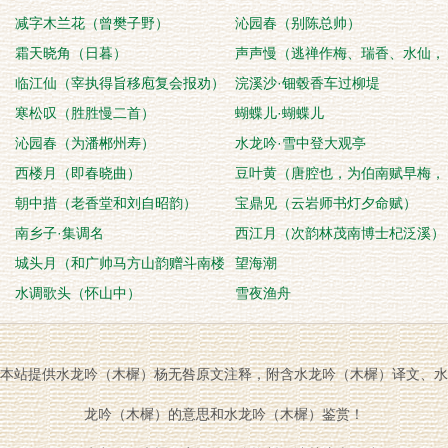
减字木兰花（曾樊子野）
沁园春（别陈总帅）
霜天晓角（日暮）
声声慢（逃禅作梅、瑞香、水仙，
临江仙（宰执得旨移庖复会报劝）
字之曰三香）
浣溪沙·钿毂香车过柳堤
寒松叹（胜胜慢二首）
蝴蝶儿·蝴蝶儿
沁园春（为潘郴州寿）
水龙吟·雪中登大观亭
西楼月（即春晓曲）
豆叶黄（唐腔也，为伯南赋早梅，
朝中措（老香堂和刘自昭韵）
复和韵）
宝鼎见（云岩师书灯夕命赋）
南乡子·集调名
西江月（次韵林茂南博士杞泛溪）
城头月（和广帅马方山韵赠斗南楼
望海潮
道士青霞梁弥
水调歌头（怀山中）
雪夜渔舟
本站提供水龙吟（木樨）杨无咎原文注释，附含水龙吟（木樨）译文、水
龙吟（木樨）的意思和水龙吟（木樨）鉴赏！