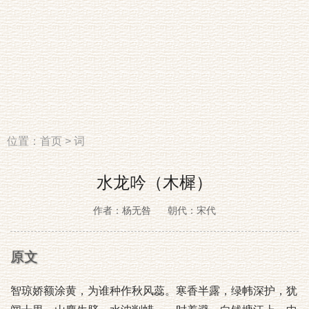
位置：
首页
>
词
水龙吟（木樨）
作者：杨无咎
朝代：宋代
原文
智琼娇额涂黄，为谁种作秋风蕊。寒香半露，绿帏深护，犹