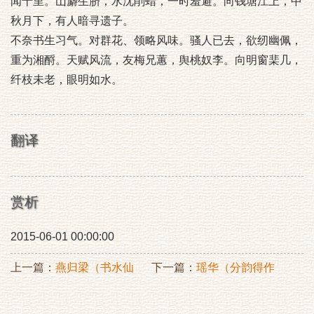
闻十里。山麝生脐，水沈削蜡，一时羞避。向钱塘江上，中
秋月下，有人暗寻遗子。
不奈书生习气。对群花、领略风味。骚人已去，欲纫幽佩，
重为湘酹。天赋风流，友梅兄蕙，舆桃奴李。向明窗棐几，
纤枝未老，眼明如水。
翻译
赏析
2015-06-01 00:00:00
上一篇：
燕归梁（书水仙
下一篇：
瑶华（分韵得作
扇）
字，戏虞宜兴）