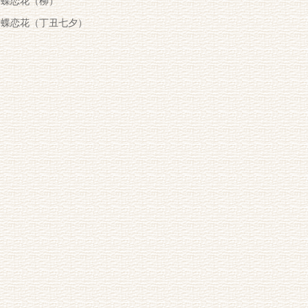
蝶恋花（柳）
蝶恋花（丁丑七夕）