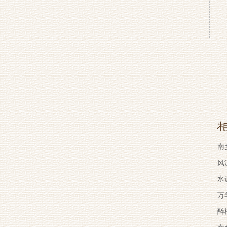
南
风
水
万
醉