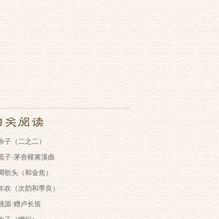
乡子（二之二）
流子·茅舍槿篱溪曲
调歌头（和金焦）
年欢（次韵和季良）
桃源·赠卢长笛