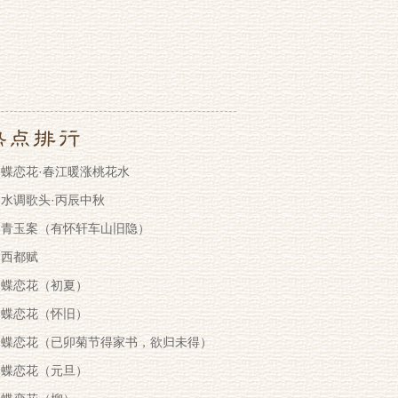
蝶恋花·春江暖涨桃花水
水调歌头·丙辰中秋
青玉案（有怀轩车山旧隐）
西都赋
蝶恋花（初夏）
蝶恋花（怀旧）
蝶恋花（已卯菊节得家书，欲归未得）
蝶恋花（元旦）