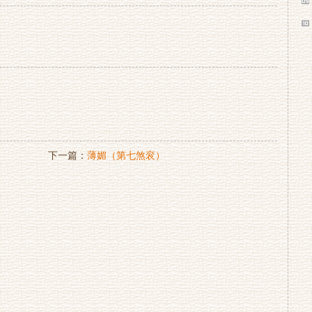
下一篇：
薄媚（第七煞衮）