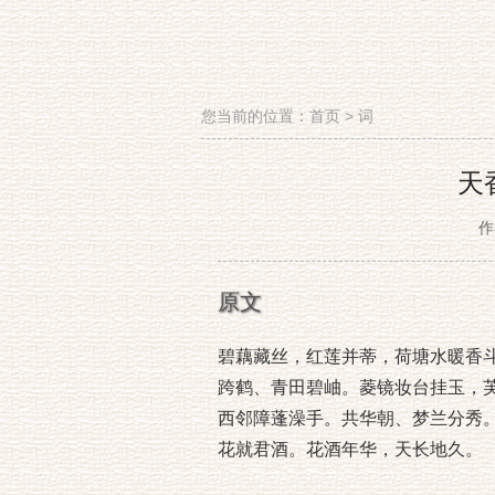
您当前的位置：
首页
>
词
天
作
原文
碧藕藏丝，红莲并蒂，荷塘水暖香
跨鹤、青田碧岫。菱镜妆台挂玉，
西邻障蓬澡手。共华朝、梦兰分秀
花就君酒。花酒年华，天长地久。