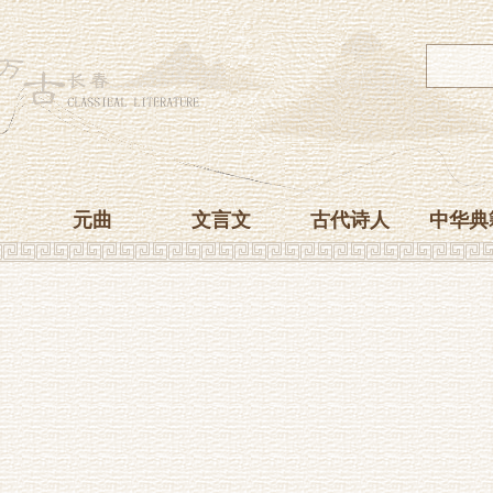
元曲
文言文
古代诗人
中华典