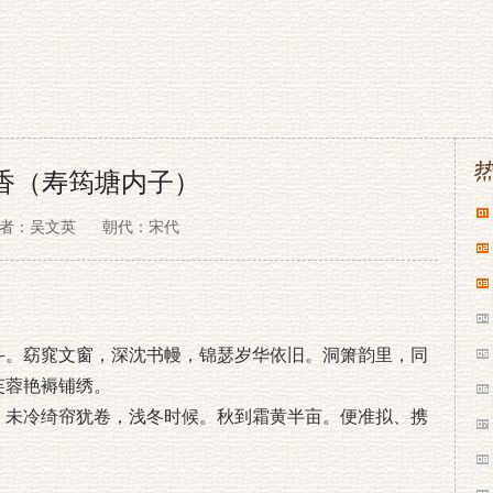
香（寿筠塘内子）
者：吴文英
朝代：宋代
斗。窈窕文窗，深沈书幔，锦瑟岁华依旧。洞箫韵里，同
芙蓉艳褥铺绣。
。未冷绮帘犹卷，浅冬时候。秋到霜黄半亩。便准拟、携