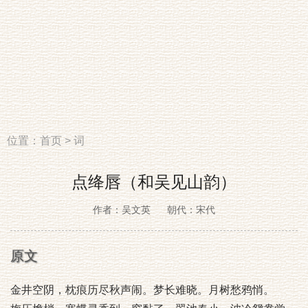
位置：
首页
>
词
点绛唇（和吴见山韵）
作者：吴文英
朝代：宋代
原文
金井空阴，枕痕历尽秋声闹。梦长难晓。月树愁鸦悄。