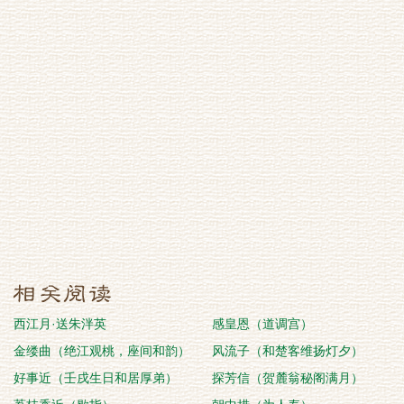
西江月·送朱泮英
感皇恩（道调宫）
金缕曲（绝江观桃，座间和韵）
风流子（和楚客维扬灯夕）
好事近（壬戌生日和居厚弟）
探芳信（贺麓翁秘阁满月）