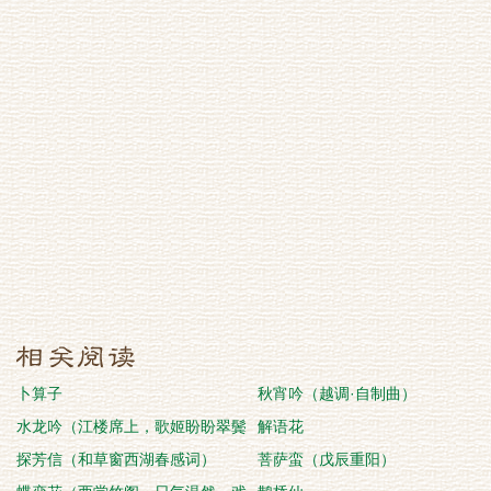
卜算子
秋宵吟（越调·自制曲）
水龙吟（江楼席上，歌姬盼盼翠鬓
解语花
侑樽，酒行弹琵琶
探芳信（和草窗西湖春感词）
菩萨蛮（戊辰重阳）