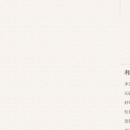
木
沁
好
红
贺