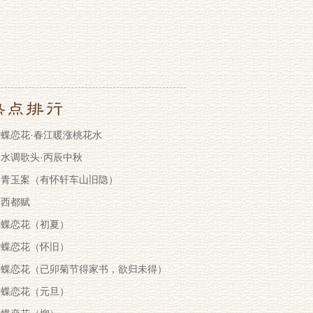
蝶恋花·春江暖涨桃花水
水调歌头·丙辰中秋
青玉案（有怀轩车山旧隐）
西都赋
蝶恋花（初夏）
蝶恋花（怀旧）
蝶恋花（已卯菊节得家书，欲归未得）
蝶恋花（元旦）