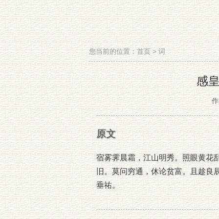
您当前的位置：
首页
>
词
感
作
原文
宿雾霁晨霜，江山明秀。照眼黄花
旧。莫问穷通，休论贫富。且趁良
垂祐。