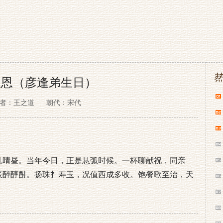
皇恩（彦逢弟生日）
者：王之道
朝代：宋代
乱晴昼。当年今日，正是悬弧时候。一杯聊献祝，同亲
辰醉醇酎。扬珠扌寿玉，况值西成多收。饱餐歌至治，天