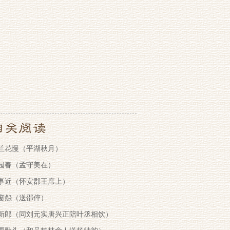
兰花慢（平湖秋月）
园春（孟守美在）
事近（怀安郡王席上）
窗怨（送邵倅）
新郎（同刘元实唐兴正陪叶丞相饮）