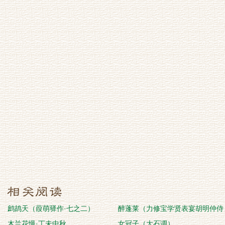
鹧鸪天（葭萌驿作·七之二）
醉蓬莱（力修宝学贤表宴胡明仲侍
木兰花慢·丁未中秋
郎，遣歌姬来乞
女冠子（大石调）