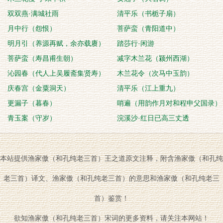
双双燕·满城社雨
清平乐（书栀子扇）
月中行（怨恨）
菩萨蛮（青阳道中）
明月引（养源再赋，余亦载赓）
踏莎行·闲游
菩萨蛮（寿昌甫生朝）
减字木兰花（颍州西湖）
沁园春（代人上吴履斋集贤寿）
木兰花令（次马中玉韵）
庆春宫（金粟洞天）
清平乐（江上重九）
更漏子（暮春）
哨遍（用韵作月对和程申父国录）
青玉案（守岁）
浣溪沙·红日已高三丈透
本站提供渔家傲（和孔纯老三首）王之道原文注释，附含渔家傲（和孔纯
老三首）译文、渔家傲（和孔纯老三首）的意思和渔家傲（和孔纯老三
首）鉴赏！
欲知渔家傲（和孔纯老三首）宋词的更多资料，请关注本网站！