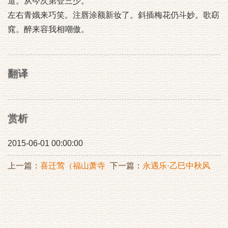
道。从今次第登三少。
左右青娥来巧笑。注唇涂额新妆了。斜插梅花仍斗妙。歌窈
窕。醉来容我相嘲傲。
翻译
赏析
2015-06-01 00:00:00
上一篇：
喜迁莺（福山萧寺
下一篇：
永遇乐·乙巳中秋风
岁除）
雨