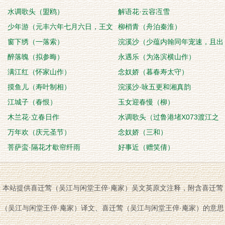
水调歌头（盟鸥）
解语花·云容冱雪
少年游（元丰六年七月六日，王文
柳梢青（舟泊秦淮）
甫家饮酿白酒，大
窗下绣（一落索）
浣溪沙（少蕴内翰同年宠速，且出
醉落魄（拟参晦）
后堂，并制歌词侑
永遇乐（为洛滨横山作）
满江红（怀家山作）
念奴娇（暮春寿太守）
摸鱼儿（寿叶制相）
浣溪沙·咏五更和湘真韵
江城子（春恨）
玉女迎春慢（柳）
木兰花·立春日作
水调歌头（过鲁港堵X073渡江之
万年欢（庆元圣节）
地，有感。）
念奴娇（三和）
菩萨蛮·隔花才歇帘纤雨
好事近（赠笑倩）
本站提供喜迁莺（吴江与闲堂王倅·庵家）吴文英原文注释，附含喜迁莺
（吴江与闲堂王倅·庵家）译文、喜迁莺（吴江与闲堂王倅·庵家）的意思