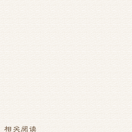
词，遂再赋）