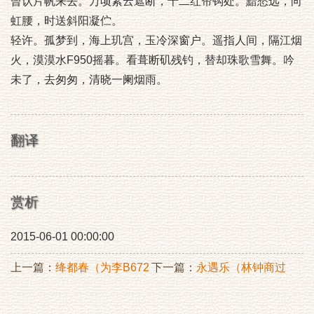
曾认片帆来去。万顷素云遮断，十二红帘钩处。黯愁远，向
虹腰，时送斜阳凝伫。
轻许。孤梦到，海上玑宫，玉冷深窗户。遥指人间，隔江烟
火，漠漠水F950摇暮。看葺断矶残钓，替却珠歌雪舞。吟
未了，去匆匆，清晓一阑烟雨。
翻译
赏析
2015-06-01 00:00:00
上一篇：
绛都春（为李B672
下一篇：
永遇乐（林钟商过
房量珠贺）
李氏晚妆阁，见壁间旧所题