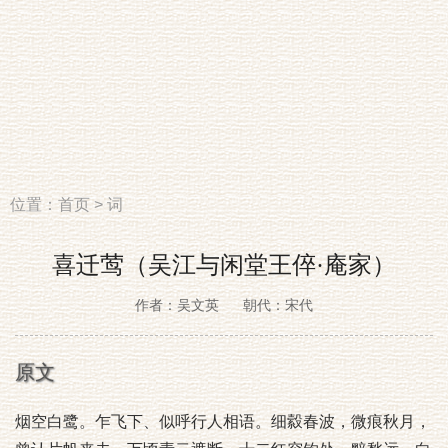
位置：
首页
>
词
喜迁莺（吴江与闲堂王倅·庵家）
作者：吴文英
朝代：宋代
原文
烟空白鹭。乍飞下、似呼行人相语。细縠春波，微痕秋月，