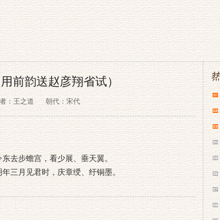
（用前韵送赵彦翔省试）
者：王之道
朝代：宋代
今东去步蟾宫，看少展、垂天翼。
明年三月见君时，庆章绶、纡铜墨。