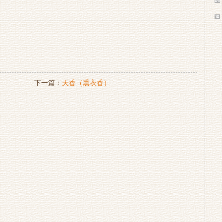
下一篇：
天香（熏衣香）