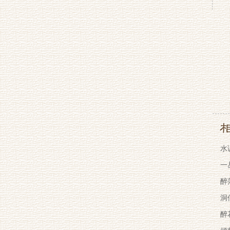
水
一
醉
洞
醉