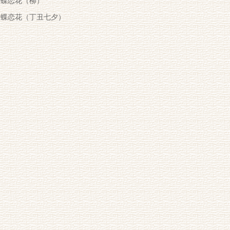
蝶恋花（柳）
蝶恋花（丁丑七夕）