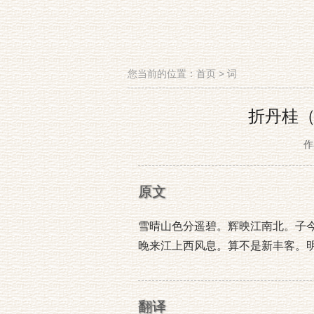
您当前的位置：
首页
>
词
折丹桂
作
原文
雪晴山色分遥碧。辉映江南北。子
晚来江上西风息。算不是新丰客。
翻译