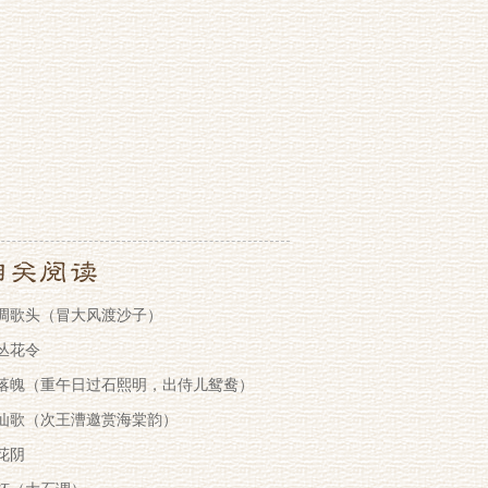
调歌头（冒大风渡沙子）
丛花令
落魄（重午日过石熙明，出侍儿鸳鸯）
仙歌（次王漕邀赏海棠韵）
花阴