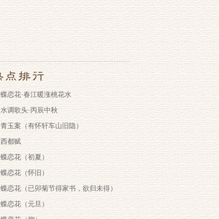
蝶恋花·春江暖涨桃花水
水调歌头·丙辰中秋
青玉案（有怀轩车山旧隐）
西都赋
蝶恋花（初夏）
蝶恋花（怀旧）
蝶恋花（已卯菊节得家书，欲归未得）
蝶恋花（元旦）