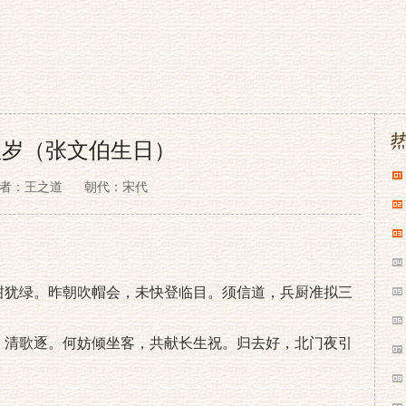
秋岁（张文伯生日）
者：王之道
朝代：宋代
柑犹绿。昨朝吹帽会，未快登临目。须信道，兵厨准拟三
，清歌逐。何妨倾坐客，共献长生祝。归去好，北门夜引