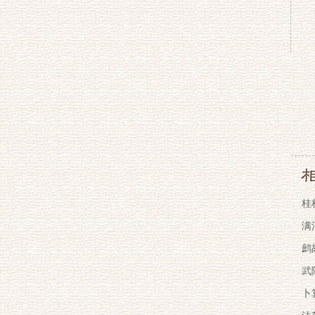
桂
满
鹧
武
卜