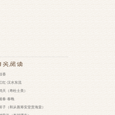
枝香
江红·汉水东流
鸪天（寿杜士美）
陵春·春晚
算子（和从善筹安堂赏海棠）