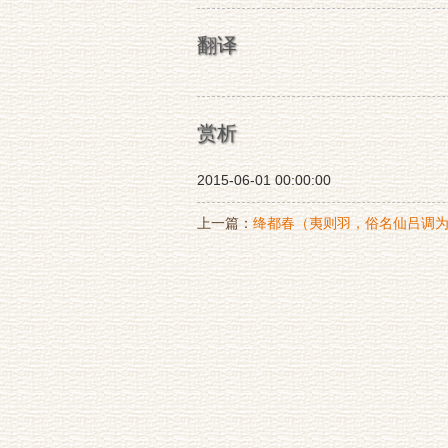
翻译
赏析
2015-06-01 00:00:00
上一篇：
绛都春（夷则羽，俗名仙吕调
子寿）