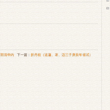
为郭清华内
下一篇：
折丹桂（送蘧、著、迈三子庚辰年省试）