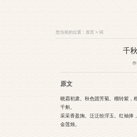
您当前的位置：
首页
>
词
千
作
原文
晓霜初肃。秋色团芳菊。榴转紫，
千斛。
采采香盈掬。泛泛纷浮玉。红袖捧
金莲烛。